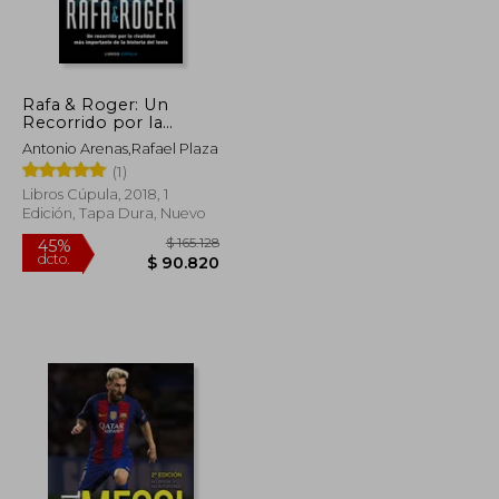
Rafa & Roger: Un
$ 125.178
$ 146.006
45%
Recorrido por la
dcto.
$ 68.848
$ 80.304
Rivalidad más
Antonio Arenas,Rafael Plaza
Importante de la
(1)
Historia del Tenis
(Hobbies)
Libros Cúpula, 2018, 1
Edición, Tapa Dura, Nuevo