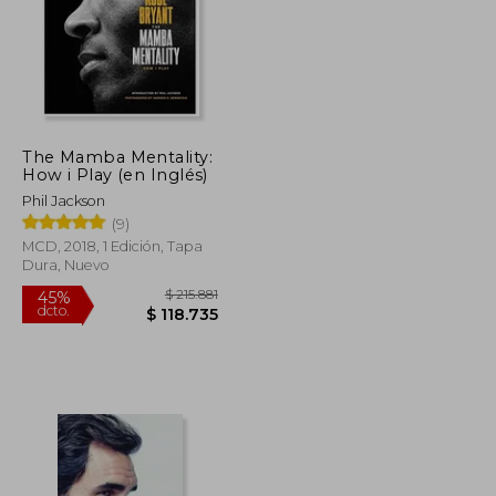
The Mamba Mentality:
How i Play (en Inglés)
Phil Jackson
(9)
MCD, 2018, 1 Edición, Tapa
Dura, Nuevo
$ 132.980
$ 215.881
45%
dcto.
$ 73.139
$ 118.735