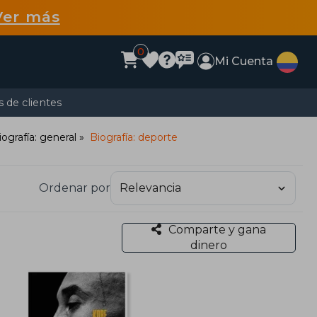
Ver más
0
Mi Cuenta
 de clientes
iografía: general
Biografía: deporte
Ordenar por
Comparte y gana
dinero