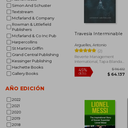
Simon And Schuster
Textstream
Mcfarland & Company
Rowman & Littlefield
Publishers
Travesía Interminable
Mcfarland & Co Inc Pub
Harpercollins
Arguelles, Antonio
St Martins Griffin
(2)
Grand Central Publishing
Reverte Management
Kessinger Publishing
International, Tapa Blanda,
Nuevo
Hachette Books
Gallery Books
AÑO EDICIÓN
2022
2021
2020
2019
2018