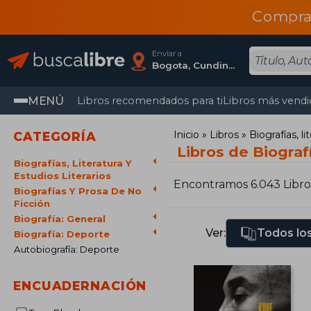
Compra
Enviar a
Bogota, Cundinamarca
MENÚ
Libros recomendados para ti
Libros más vendi
Inicio
Libros
Biografías, li
CATEGORÍA
Libros de Biograf
Biografías, Literatura Y
Estudios Literarios
Encontramos 6.043 Libro
Biografías Y Prosa De No
Ficción
Biografía: General
Ver:
Todos los
Biografía: Deporte
Autobiografía: Deporte
ENCUADERNACIÓN