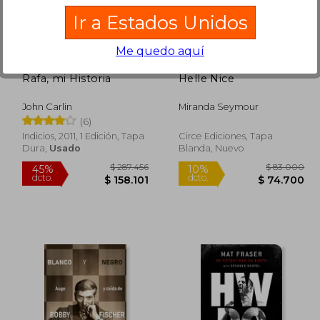
116.612
$ 116.814
45%
45%
Ir a Estados Unidos
dcto.
dcto.
4.137
$ 64.248
Me quedo aquí
Rafa, mi Historia
Helle Nice
John Carlin
Miranda Seymour
(6)
Indicios, 2011, 1 Edición, Tapa
Circe Ediciones, Tapa
Dura,
Usado
Blanda, Nuevo
Rápido