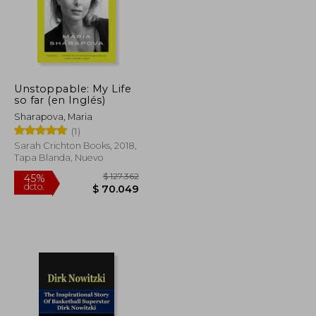
Unstoppable: My Life
so far (en Inglés)
Sharapova, Maria
(1)
Sarah Crichton Books, 2018,
Tapa Blanda, Nuevo
$ 169.909
$ 127.362
45%
dcto.
$ 93.450
$ 70.049