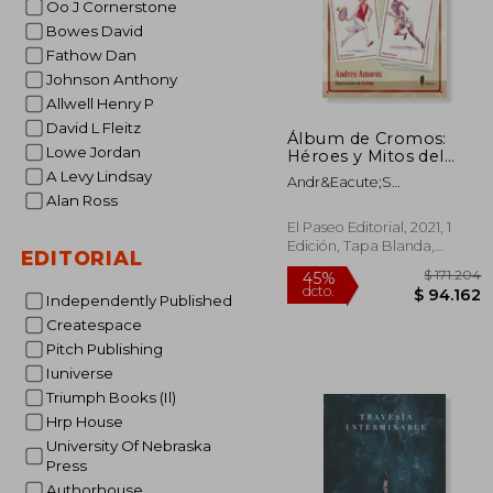
Oo J Cornerstone
Bowes David
Fathow Dan
Johnson Anthony
Allwell Henry P
David L Fleitz
Álbum de Cromos:
Lowe Jordan
Héroes y Mitos del
Deporte Mundial en
A Levy Lindsay
Andr&Eacute;S
Tiempos sin Wikipedia
Alan Ross
Amor&Oacute;S Guardiola
(el Paseo Memoria)
El Paseo Editorial, 2021, 1
Edición, Tapa Blanda,
EDITORIAL
Nuevo
Independently Published
Createspace
Pitch Publishing
Iuniverse
Triumph Books (Il)
Hrp House
University Of Nebraska
Press
$ 1
45%
dcto.
$ 9
Authorhouse