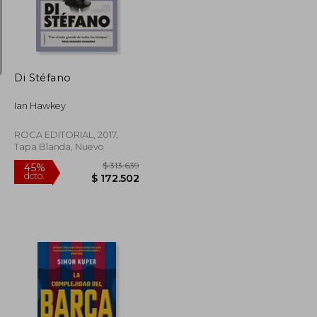
$ 161.040
$ 85.202
45%
dcto.
$ 88.572
$ 46.861
Di Stéfano
Ian Hawkey
ROCA EDITORIAL, 2017,
Tapa Blanda, Nuevo