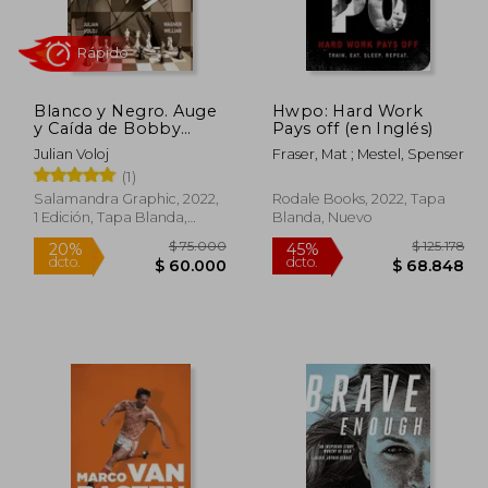
85.202
$ 287.456
45%
10%
dcto.
dcto.
6.861
$ 158.101
Blanco y Negro. Auge
Hwpo: Hard Work
y Caída de Bobby
Pays off (en Inglés)
Fisher
Julian Voloj
Fraser, Mat ; Mestel, Spenser
(1)
Salamandra Graphic, 2022,
Rodale Books, 2022, Tapa
1 Edición, Tapa Blanda,
Blanda, Nuevo
Nuevo
Rápido