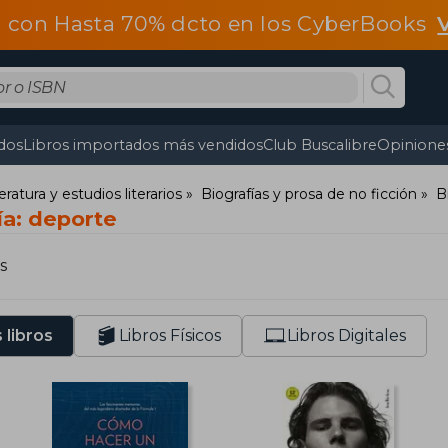
 con Hasta 70% dcto en los CyberBooks
dos
Libros importados más vendidos
Club Buscalibre
Opiniones
teratura y estudios literarios
Biografías y prosa de no ficción
B
ía: deporte
s
 libros
Libros Físicos
Libros Digitales