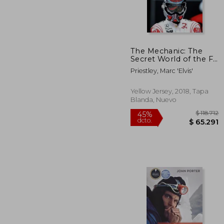
$ 
45%
dcto.
$ 4
The Mechanic: The
Secret World of the F1
Pitlane (en Inglés)
Priestley, Marc 'Elvis'
Yellow Jersey, 2018, Tapa
Blanda, Nuevo