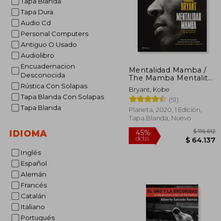
Tapa Blanda
Tapa Dura
Audio Cd
Personal Computers
Antiguo O Usado
Audiolibro
Encuadernacion
Mentalidad Mamba /
Desconocida
The Mamba Mentality:
Los Secretos de Mi
Rústica Con Solapas
Bryant, Kobe
Éxito
Tapa Blanda Con Solapas
(51)
Tapa Blanda
Planeta, 2020, 1 Edición,
Tapa Blanda, Nuevo
IDIOMA
Inglés
Español
$ 
45%
Alemán
dcto.
$ 6
Francés
Catalán
Italiano
Portugués