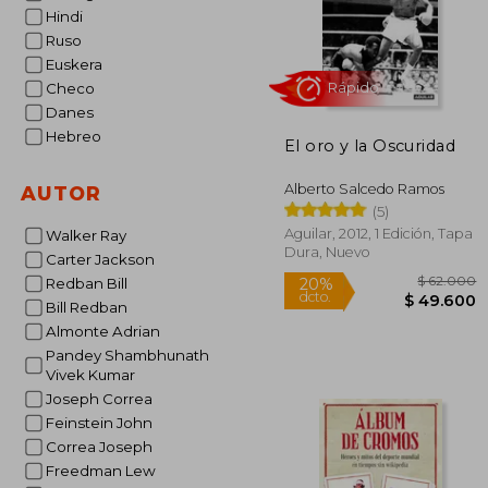
Hindi
Ruso
Euskera
Checo
Danes
Hebreo
El oro y la Oscuridad
Alberto Salcedo Ramos
AUTOR
Rápido
(5)
Aguilar, 2012, 1 Edición, Tapa
Walker Ray
Dura, Nuevo
Carter Jackson
Redban Bill
Bill Redban
Almonte Adrian
Pandey Shambhunath
Vivek Kumar
Joseph Correa
$ 
20%
Feinstein John
dcto.
$ 4
Correa Joseph
Freedman Lew