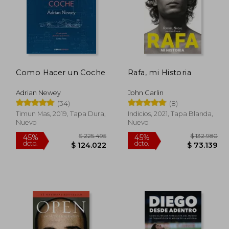
Como Hacer un Coche
Rafa, mi Historia
Adrian Newey
John Carlin
(34)
(8)
Timun Mas, 2019, Tapa Dura,
Indicios, 2021, Tapa Blanda,
Nuevo
Nuevo
116.612
$ 225.495
45%
45%
dcto.
dcto.
4.137
$ 124.022