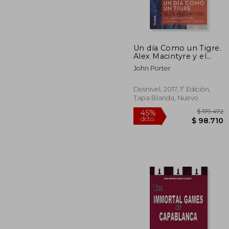
Un día Como un Tigre.
$ 
45%
Alex Macintyre y el
dcto.
$ 6
Nacimiento del
John Porter
Alpinismo Ligero y
Rápido
Desnivel, 2017, 1ª Edición,
Tapa Blanda, Nuevo