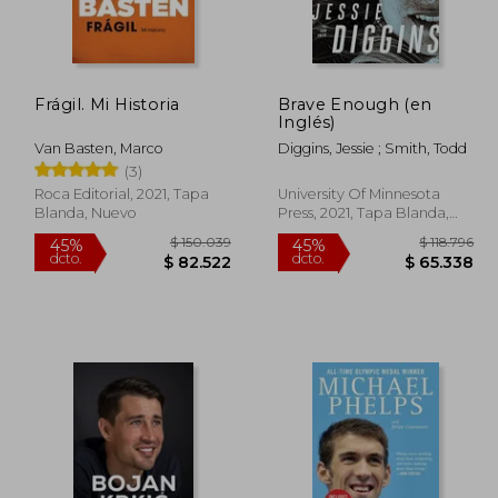
Frágil. Mi Historia
Brave Enough (en
118.712
$ 75.000
20%
45%
Inglés)
dcto.
dcto.
5.291
$ 60.000
Van Basten, Marco
Diggins, Jessie ; Smith, Todd
(3)
Roca Editorial, 2021, Tapa
University Of Minnesota
Blanda, Nuevo
Press, 2021, Tapa Blanda,
Nuevo