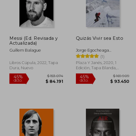
Messi (Ed. Revisada y
Quizás Vivir sea Esto
Actualizada)
Guillem Balague
Jorge Egocheaga
Rodr&Iacute;Guez
(1)
Libros Cúpula, 2022, Tapa
Plaza Y Janés, 2020, 1
Dura, Nuevo
Edición, Tapa Blanda,
Nuevo
71.204
$ 153.074
45%
45%
dcto.
dcto.
4.162
$ 84.191