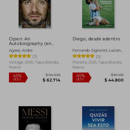
Open: An
Diego, desde adentro
Autobiography (en
Inglés)
Agassi, Andre
Fernando Signorini, Luciano
Wernicke Y Fernando
(3)
(5)
Molina
Vintage, 2010, Tapa Blanda,
Planeta, 2021, Tapa Blanda,
Nuevo
Nuevo
62.000
$ 114.025
45%
45%
dcto.
dcto.
9.600
$ 62.714