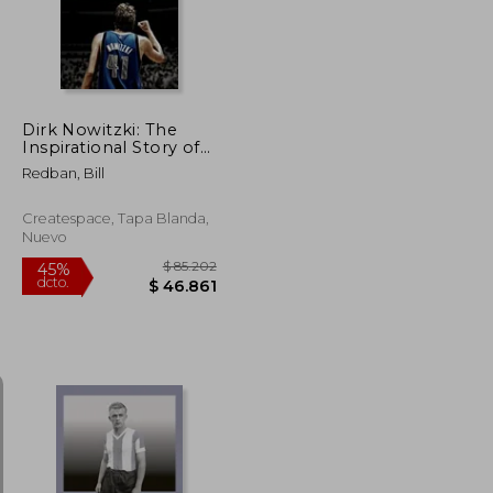
Dirk Nowitzki: The
Inspirational Story of
Basketball Superstar
Redban, Bill
Dirk Nowitzki (en
Inglés)
Createspace, Tapa Blanda,
Nuevo