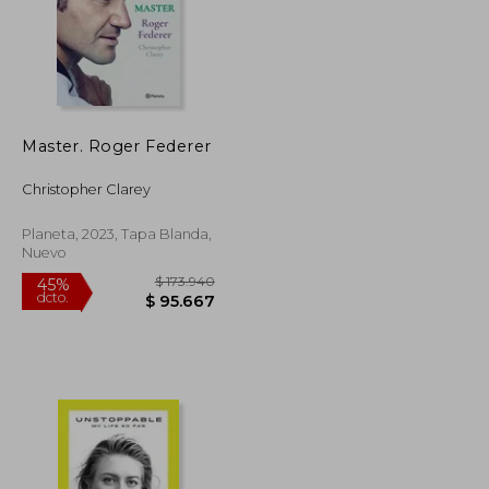
Master. Roger Federer
Christopher Clarey
Planeta, 2023, Tapa Blanda,
Nuevo
$ 81.455
$ 173.940
45%
dcto.
$ 44.800
$ 95.667