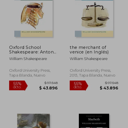
Oxford School
the merchant of
Shakespeare: Antony
venice (en Inglés)
and Cleopatra (en
William Shakespeare
William Shakespeare
Inglés)
Oxford University Press,
Oxford University Press,
Tapa Blanda, Nuevo
2013, Tapa Blanda, Nuevo