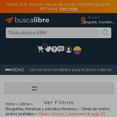
Hasta 30% dcto en libros de Grupo Planeta durante
48 horas
Ver más
Enviar a
Bogota, Cundinamarca
0
MENÚ
Libros recomendados para ti
Libros más vendi
=
Ver Filtros
Inicio
Libros
Biografías, literatura y estudios literarios
Obras de teatro,
textos teatrales
Obras clásicas y anteriores al siglo XX