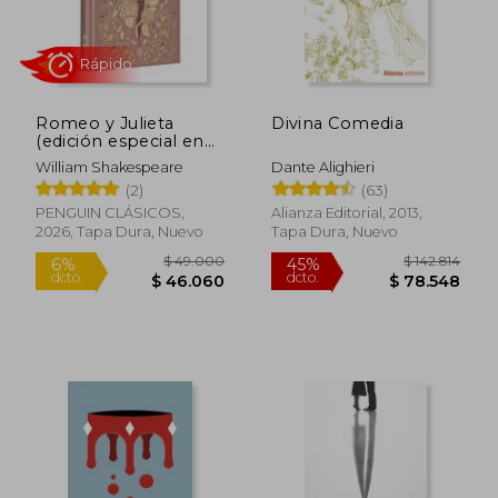
Romeo y Julieta
Divina Comedia
(edición especial en
tapa dura)
William Shakespeare
Dante Alighieri
Rápido
(2)
(63)
PENGUIN CLÁSICOS,
Alianza Editorial, 2013,
2026, Tapa Dura, Nuevo
Tapa Dura, Nuevo
$ 49.000
$ 142.8
6%
45%
dcto.
dcto.
$ 46.060
$ 78.5