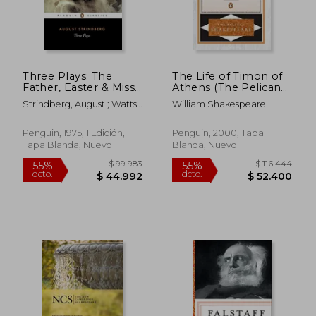
Three Plays: The
The Life of Timon of
Father, Easter & Miss
Athens (The Pelican
Julia (en Inglés)
Shakespeare) (en
Strindberg, August ; Watts,
William Shakespeare
Inglés)
Peter ; Watts, Peter
Penguin, 1975, 1 Edición,
Penguin, 2000, Tapa
Tapa Blanda, Nuevo
Blanda, Nuevo
$ 91.213
$ 109.9
45%
45%
dcto.
dcto.
$ 50.167
$ 60.4