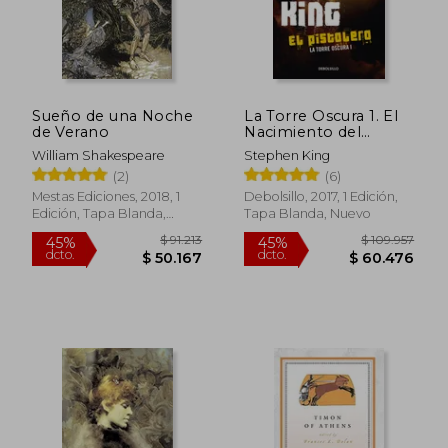
Sueño de una Noche
La Torre Oscura 1. El
de Verano
Nacimiento del
Pistolero
William Shakespeare
Stephen King
(2)
(6)
Mestas Ediciones, 2018, 1
Debolsillo, 2017, 1 Edición,
Edición, Tapa Blanda,
Tapa Blanda, Nuevo
Nuevo
$ 76.384
$ 78.9
55%
55%
dcto.
dcto.
$ 34.373
$ 35.5