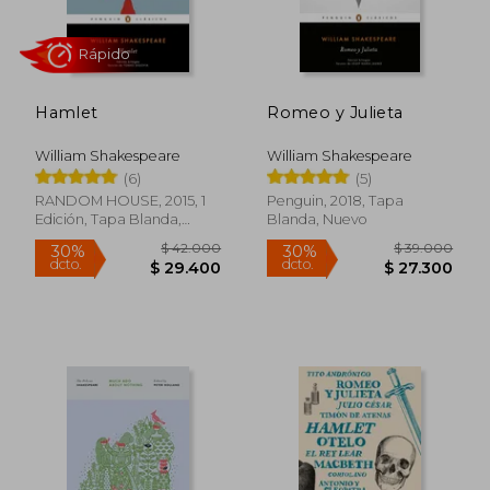
Hamlet
Romeo y Julieta
William Shakespeare
William Shakespeare
(6)
(5)
RANDOM HOUSE, 2015, 1
Penguin, 2018, Tapa
Edición, Tapa Blanda,
Blanda, Nuevo
Rápido
Nuevo
$ 42.000
$ 39.0
30%
30%
dcto.
dcto.
$ 29.400
$ 27.3