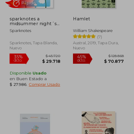
sparknotes a
Hamlet
midsummer night´s
dream (en Inglés)
Sparknotes
William Shakespeare
$ 90.157
$ 66.2
55%
55%
(7)
dcto.
dcto.
$ 40.571
$ 29.8
Sparknotes, Tapa Blanda,
Austral, 2019, Tapa Dura,
Nuevo
Nuevo
Disponible
Usado
en Buen Estado a
$ 27.986
.
Comprar Usado
Rápido