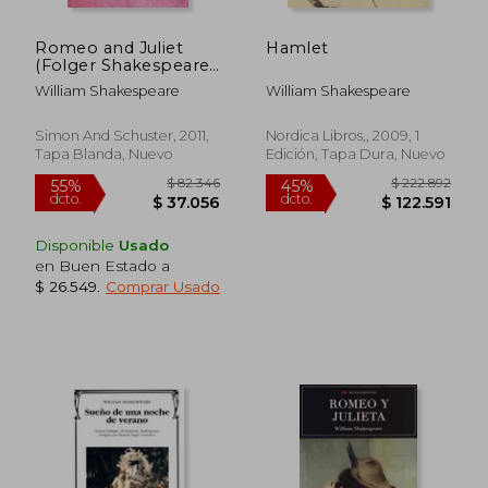
Romeo and Juliet
Hamlet
(Folger Shakespeare
Library) (en Inglés)
William Shakespeare
William Shakespeare
Simon And Schuster, 2011,
Nordica Libros,, 2009, 1
Tapa Blanda, Nuevo
Edición, Tapa Dura, Nuevo
$ 93.264
$ 112.
55%
55%
dcto.
dcto.
$ 41.969
$ 50.6
Disponible
Usado
en Buen Estado a
$ 26.549
.
Comprar Usado