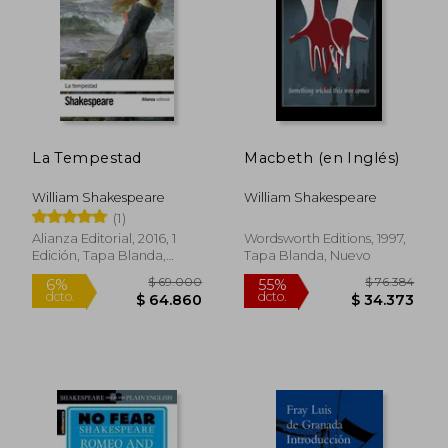
$ 181.265
$ 167.1
45%
55%
dcto.
dcto.
$ 99.696
$ 75.2
La Tempestad
Macbeth (en Inglés)
William Shakespeare
William Shakespeare
(1)
Alianza Editorial, 2016, 1
Wordsworth Editions, 1997,
Edición, Tapa Blanda,
Tapa Blanda, Nuevo
Nuevo