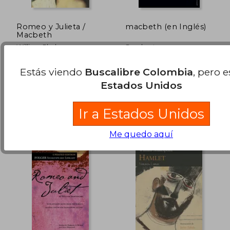
Romeo y Julieta /
macbeth (en Inglés)
Macbeth
William Shakespeare
Sparknotes
Castalia, 2011, 1 Edición,
Sparknotes, Tapa Blanda,
Estás viendo
Buscalibre Colombia
, pero 
Tapa Blanda, Nuevo
Nuevo
$ 89.000
$ 97.8
Estados Unidos
6%
55%
dcto.
dcto.
$ 83.660
$ 44.0
Ir a Estados Unidos
Me quedo aquí