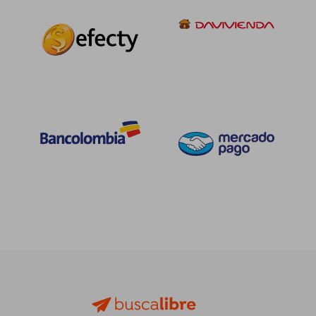
$ 69.000
$ 76.3
6%
55%
dcto.
dcto.
$ 64.860
$ 34.3