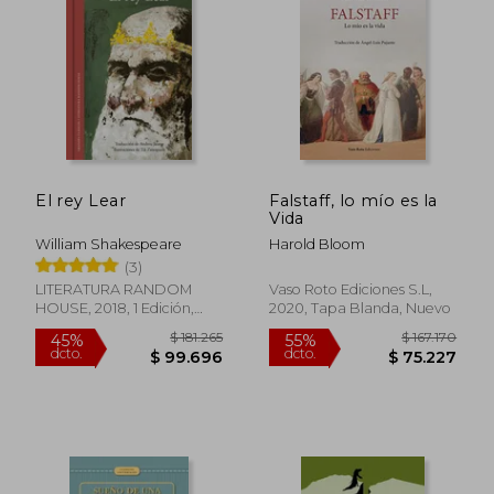
El rey Lear
Falstaff, lo mío es la
Vida
William Shakespeare
Harold Bloom
(3)
LITERATURA RANDOM
Vaso Roto Ediciones S.L,
HOUSE, 2018, 1 Edición,
2020, Tapa Blanda, Nuevo
$ 82.346
$ 222.8
55%
45%
Tapa Dura, Nuevo
dcto.
dcto.
$ 37.056
$ 122.5