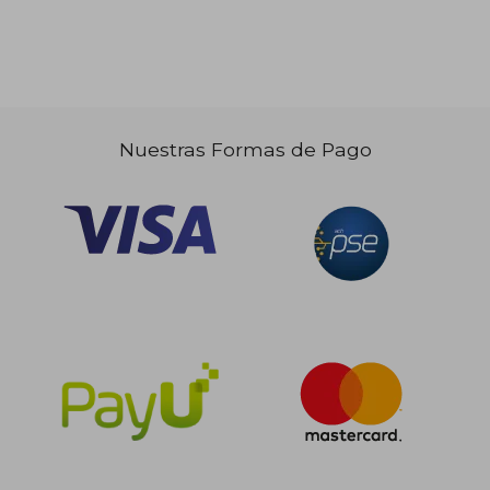
Nuestras Formas de Pago
$ 97.548
$ 97.5
55%
55%
dcto.
dcto.
$ 43.896
$ 43.8