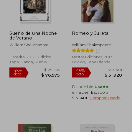
Sueño de una Noche
Romeo y Julieta
de Verano
William Shakespeare
William Shakespeare
(3)
Catedra, 2012, 1 Edición,
Mestas Ediciones, 2017, 1
Tapa Blanda, Nuevo
Edición, Tapa Blanda,
Nuevo
$ 98.186
$ 71.4
45%
55%
dcto.
dcto.
$ 54.002
$ 32.1
Disponible
Usado
en Buen Estado a
$ 51.481
.
Comprar Usado