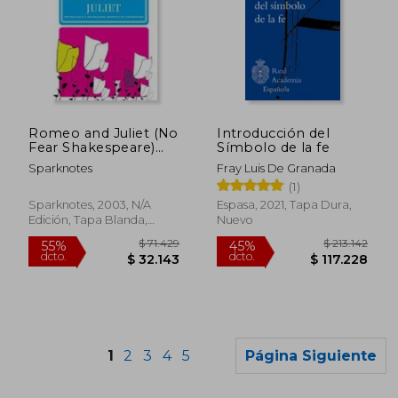
$ 35.000
$ 169.0
6%
45%
dcto.
dcto.
Romeo and Juliet (No
Introducción del
$ 32.900
$ 93.0
Fear Shakespeare)
Símbolo de la fe
Side-By-Side Plain
Sparknotes
Fray Luis De Granada
English (en Inglés)
(1)
Sparknotes, 2003, N/A
Espasa, 2021, Tapa Dura,
Edición, Tapa Blanda,
Nuevo
Nuevo
1
2
3
4
5
Página Siguiente