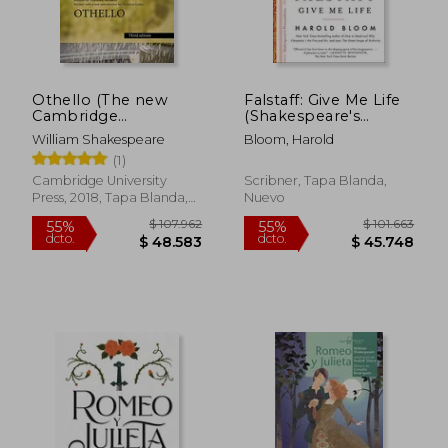
Othello (The new
Falstaff: Give Me Life
Cambridge
(Shakespeare's
Shakespeare) (en
Personalities) (English
William Shakespeare
Bloom, Harold
Inglés)
Edition) (en Inglés)
(1)
Cambridge University
Scribner, Tapa Blanda,
Press, 2018, Tapa Blanda,
Nuevo
Nuevo
$ 99.983
$ 116.4
55%
55%
dcto.
dcto.
$ 44.992
$ 52.4