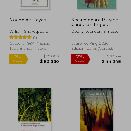
Noche de Reyes
Shakespeare Playing
$ 119.105
$ 135.9
Cards (en Inglés)
45%
45%
dcto.
dcto.
$ 65.508
$ 74.7
William Shakespeare
Deeny, Leander ; Simpson,
Adam
(1)
Catedra, 1994, 4 Edición,
Laurence King, 2020, 1
Tapa Blanda, Nuevo
Edición, Cards (Cartas),
Nuevo