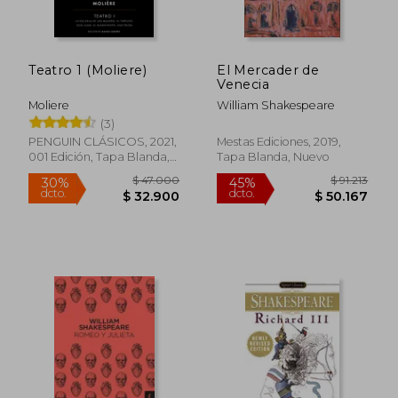
$ 129.469
$ 112.
45%
55%
dcto.
dcto.
$ 71.208
$ 50.6
Teatro 1 (Moliere)
El Mercader de
Venecia
Moliere
William Shakespeare
(3)
PENGUIN CLÁSICOS, 2021,
Mestas Ediciones, 2019,
001 Edición, Tapa Blanda,
Tapa Blanda, Nuevo
Nuevo