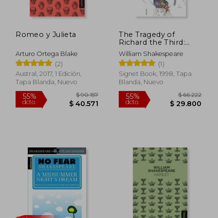
Romeo y Julieta
The Tragedy of
$ 47.000
$ 91.
30%
45%
Richard the Third:
dcto.
dcto.
$ 32.900
$ 50.1
With new and
Arturo Ortega Blake
William Shakespeare
Updated Critical
(2)
(1)
Essays and a Revised
Bibliography (en
Austral, 2017, 1 Edición,
Signet Book, 1998, Tapa
Inglés)
Tapa Blanda, Nuevo
Blanda, Nuevo