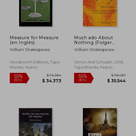
Measure for Measure
Much ado About
(en Inglés)
Nothing (Folger
Shakespeare Library)
William Shakespeare
William Shakespeare
(en Inglés)
Wordsworth Editions, Tapa
Simon And Schuster, 2018,
Blanda, Nuevo
Tapa Blanda, Nuevo
$ 87.386
$ 135.9
55%
45%
dcto.
dcto.
$ 39.323
$ 74.7