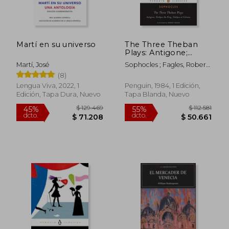
dcto.
dcto.
$ 39.323
$ 74.7
Martí en su universo
The Three Theban
Plays: Antigone;
Oedipus the King;
Martí, José
Sophocles ; Fagles, Robert ;
Oedipus at Colonus
Knox, Bernard
(8)
(en Inglés)
Lengua Viva, 2022, 1
Penguin, 1984, 1 Edición,
Edición, Tapa Dura, Nuevo
Tapa Blanda, Nuevo