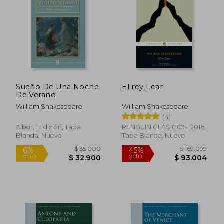
Sueño De Una Noche
El rey Lear
De Verano
William Shakespeare
William Shakespeare
(4)
Albor, 1 Edición, Tapa
PENGUIN CLÁSICOS, 2016,
Blanda, Nuevo
Tapa Blanda, Nuevo
$ 139.228
$ 94.4
45%
45%
dcto.
dcto.
$ 76.575
$ 51.9