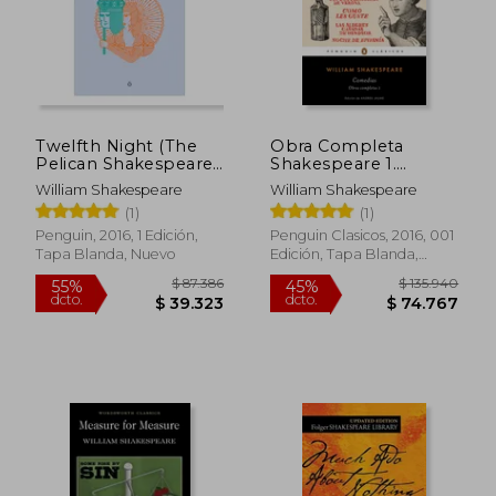
Twelfth Night (The
Obra Completa
Pelican Shakespeare)
Shakespeare 1.
$ 45.720
$ 128.8
35%
45%
(en Inglés)
Comedias
William Shakespeare
William Shakespeare
dcto.
dcto.
$ 29.718
$ 70.8
(1)
(1)
Penguin, 2016, 1 Edición,
Penguin Clasicos, 2016, 001
Tapa Blanda, Nuevo
Edición, Tapa Blanda,
Nuevo