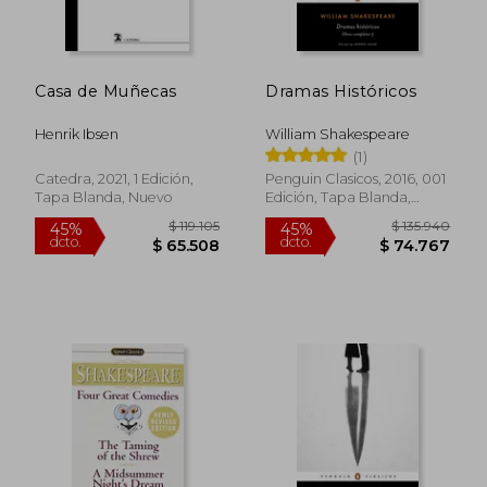
55%
55%
dcto.
dcto.
$ 48.583
$ 45.7
Casa de Muñecas
Dramas Históricos
Henrik Ibsen
William Shakespeare
(1)
Catedra, 2021, 1 Edición,
Penguin Clasicos, 2016, 001
Tapa Blanda, Nuevo
Edición, Tapa Blanda,
Nuevo