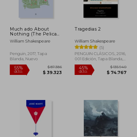
Much ado About
Tragedias 2
Nothing (The Pelican
Shakespeare) (en
William Shakespeare
William Shakespeare
Inglés)
(5)
Penguin, 2017, Tapa
PENGUIN CLÁSICOS, 2016,
Blanda, Nuevo
001 Edición, Tapa Blanda,
Nuevo
$ 87.386
$ 135.9
55%
45%