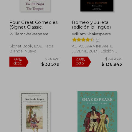
$ 108.214
$ 118.9
55%
45%
dcto.
dcto.
$ 48.696
$ 65.3
Four Great Comedies
Romeo y Julieta
(Signet Classic
(edición bilingüe)
Shakespeare) (en
William Shakespeare
William Shakespeare
Inglés)
(9)
Signet Book, 1998, Tapa
ALFAGUARA INFANTIL
Blanda, Nuevo
JUVENIL, 2017, 1 Edición,
Tapa Dura,
Usado