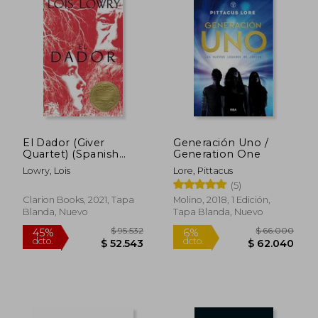
$ 66.000
$ 65.0
6%
30%
dcto.
dcto.
$ 62.040
$ 45.5
El Dador (Giver
Generación Uno /
Quartet) (Spanish
Generation One
Edition) [Soft Cover ]
Lowry, Lois
Lore, Pittacus
(5)
Clarion Books, 2021, Tapa
Molino, 2018, 1 Edición,
Blanda, Nuevo
Tapa Blanda, Nuevo