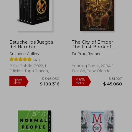
$ 75.000
$ 50.0
30%
6%
dcto.
dcto.
$ 52.500
$ 47.0
Estuche los Juegos
The City of Ember:
del Hambre
The First Book of
Ember (en Inglés)
Suzanne Collins
DuPrau, Jeanne
(41)
B De Bolsillo, 2022, 1
Yearling Books, 2004, 1
Edición, Tapa Blanda,
Edición, Tapa Blanda,
Nuevo
Nuevo