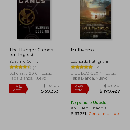
The Hunger Games
Multiverso
(en Inglés)
Suzanne Collins
Leonardo Patrignani
(4)
(14)
Scholastic, 2010, 1 Edición,
B DE BLOK, 2014, 1 Edición,
Tapa Blanda, Nuevo
Tapa Blanda, Nuevo
$ 86.631
$ 202.7
45%
45%
Disponible
Usado
dcto.
dcto.
$ 47.647
$ 111.5
en Buen Estado a
$ 63.391
.
Comprar Usado