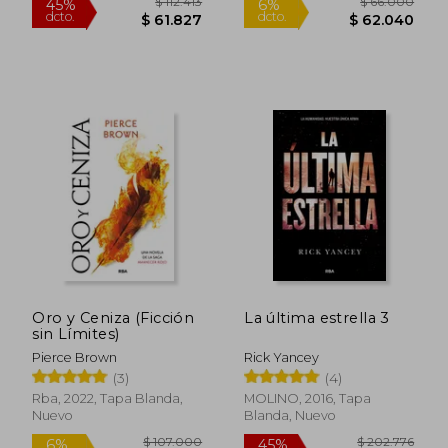
$ 109.443
$ 188.
45%
45%
dcto.
dcto.
$ 60.193
$ 103.4
Oro y Ceniza (Ficción
La última estrella 3
sin Límites)
Pierce Brown
Rick Yancey
(3)
(4)
Rba, 2022, Tapa Blanda,
MOLINO, 2016, Tapa
Nuevo
Blanda, Nuevo