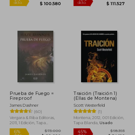
Rápido
$ 91.585
$ 65.0
45%
6%
dcto.
dcto.
$ 50.372
$ 61.1
Prueba de Fuego =
Traición (Traición 1)
Fireproof
(Ellas de Montena)
James Dashner
Scott Westerfeld
(60)
(1)
Vergara & Riba Editoras,
Montena, 2012, 001 Edición,
2011, 1 Edición, Tapa
Tapa Blanda,
Usado
Blanda, Nuevo