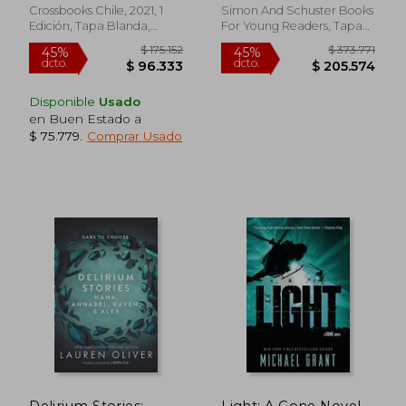
Inglés)
Crossbooks Chile, 2021, 1
Simon And Schuster Books
Edición, Tapa Blanda,
For Young Readers, Tapa
Nuevo
Dura, Nuevo
Disponible
Usado
en Buen Estado a
$ 75.779
.
Comprar Usado
$ 107.000
$ 202.7
6%
45%
dcto.
dcto.
$ 100.580
$ 111.5
Delirium Stories:
Light: A Gone Novel