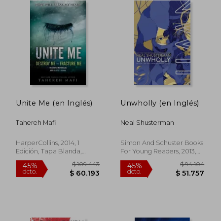
$ 99.983
$ 137.7
45%
45%
dcto.
dcto.
$ 54.991
$ 75.7
Unite Me (en Inglés)
Unwholly (en Inglés)
Tahereh Mafi
Neal Shusterman
HarperCollins, 2014, 1
Simon And Schuster Books
Edición, Tapa Blanda,
For Young Readers, 2013,
Nuevo
No Edición, Tapa Blanda,
Nuevo