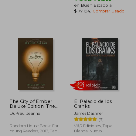
en Buen Estado a
$ 77.194
.
Comprar Usado
The City of Ember
El Palacio de los
Deluxe Edition: The
Cranks
First Book of Ember
DuPrau, Jeanne
James Dashner
(en Inglés)
$ 66.000
$ 31.0
6%
6%
(3)
dcto.
dcto.
$ 62.040
$ 29.1
Random House Books For
V&R Ediciones, Tapa
Young Readers, 2013, Tapa
Blanda, Nuevo