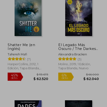
Shatter Me (en
El Legado Más
Inglés)
Oscuro / The Darkest
Legacy. Book 4
Tahereh Mafi
Alexandra Bracken
(7)
(3)
$ 141.975
$ 141.8
45%
45%
HarperCollins, 2012, 1
Molino, 2019, 1 Edición,
dcto.
dcto.
$ 78.086
$ 77.9
Edición, Tapa Blanda,
Tapa Blanda, Nuevo
Nuevo