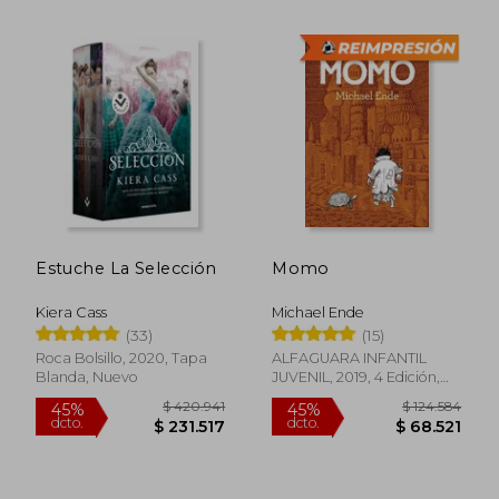
Estuche La Selección
Momo
Kiera Cass
Michael Ende
(33)
(15)
Roca Bolsillo, 2020, Tapa
ALFAGUARA INFANTIL
Blanda, Nuevo
JUVENIL, 2019, 4 Edición,
Tapa Dura, Nuevo
$ 107.878
$ 326.2
45%
45%
dcto.
dcto.
$ 59.333
$ 179.4