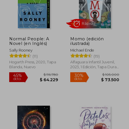
$ 346.030
$ 81.9
45%
45%
dcto.
dcto.
$ 190.316
$ 45.0
Normal People: A
Momo (edición
Novel (en Inglés)
ilustrada)
Sally Rooney
Michael Ende
(11)
(19)
Hogarth Press, 2020, Tapa
Alfaguara Infantil Juvenil,
Blanda, Nuevo
2023, 1 Edición, Tapa Dura,
Nuevo
Rápido