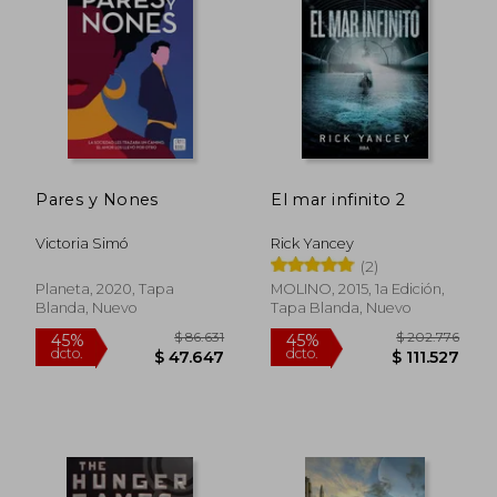
Pares y Nones
El mar infinito 2
Victoria Simó
Rick Yancey
(2)
Planeta, 2020, Tapa
MOLINO, 2015, 1a Edición,
Blanda, Nuevo
Tapa Blanda, Nuevo
$ 113.673
$ 66.0
45%
6%
dcto.
dcto.
$ 62.520
$ 62.0