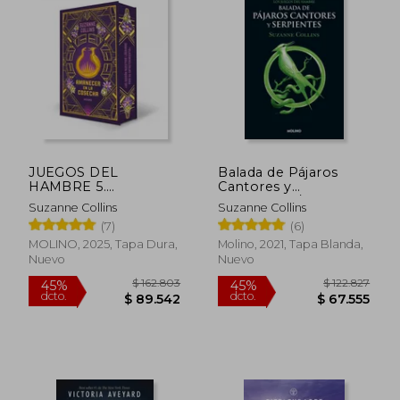
JUEGOS DEL
Balada de Pájaros
HAMBRE 5.
Cantores y
$ 109.443
$ 94.1
45%
45%
AMANECER
Serpientes / los
Suzanne Collins
Suzanne Collins
dcto.
dcto.
$ 60.193
$ 51.7
(ESPECIAL)
Juegos del Hambre
(7)
(6)
MOLINO, 2025, Tapa Dura,
Molino, 2021, Tapa Blanda,
Nuevo
Nuevo