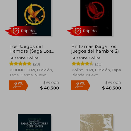
Los Juegos del
En llamas (Saga Los
Hambre (Saga Los
juegos del hambre 2)
juegos del hambre 1)
Suzanne Collins
Suzanne Collins
Rápido
Rápido
(29)
(30)
MOLINO, 2021, 1 Edición,
Molino, 2021, 1 Edición, Tapa
Tapa Blanda, Nuevo
Blanda, Nuevo
$ 69.000
$ 69.0
30%
30%
dcto.
dcto.
$ 48.300
$ 48.3