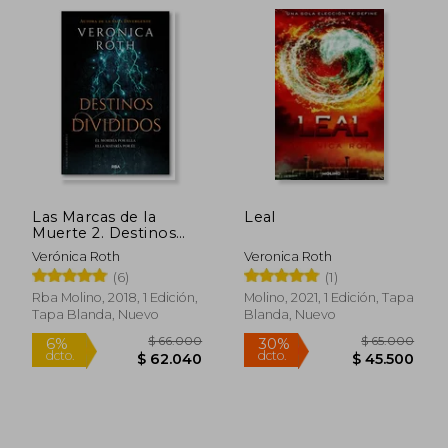
$ 66.000
$ 65.0
6%
30%
dcto.
dcto.
$ 62.040
$ 45.5
Las Marcas de la
Leal
Muerte 2. Destinos
Divididos. (Veronica
Verónica Roth
Veronica Roth
Roth)
(6)
(1)
Rba Molino, 2018, 1 Edición,
Molino, 2021, 1 Edición, Tapa
Tapa Blanda, Nuevo
Blanda, Nuevo