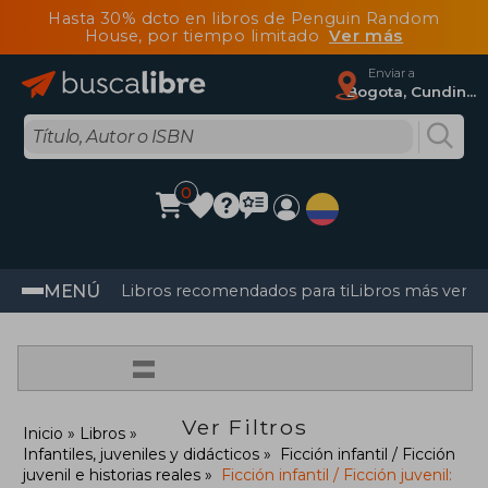
Hasta 30% dcto en libros de Penguin Random
House, por tiempo limitado
Ver más
Enviar a
Bogota, Cundinamarca
0
MENÚ
Libros recomendados para ti
Libros más vendi
=
Ver Filtros
Inicio
Libros
Infantiles, juveniles y didácticos
Ficción infantil / Ficción
juvenil e historias reales
Ficción infantil / Ficción juvenil: