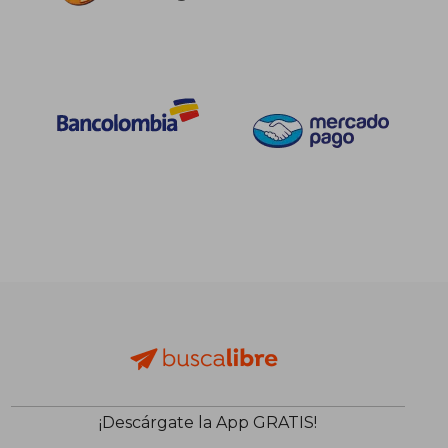
$ 175.152
$ 373.7
45%
45%
dcto.
dcto.
$ 96.333
$ 205.5
¡Descárgate la App GRATIS!