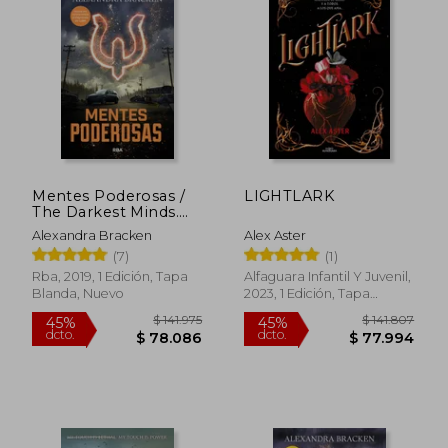
$ 177.940
$ 119.
45%
45%
dcto.
dcto.
$ 97.867
$ 65.5
Mentes Poderosas /
LIGHTLARK
The Darkest Minds.
Book 1
Alexandra Bracken
Alex Aster
(7)
(1)
Rba, 2019, 1 Edición, Tapa
Alfaguara Infantil Y Juvenil,
Blanda, Nuevo
2023, 1 Edición, Tapa
Blanda, Nuevo