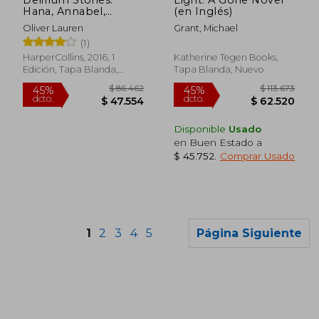
Hana, Annabel,
(en Inglés)
Raven, and Alex
Oliver Lauren
Grant, Michael
(Delirium Story) [Soft
(1)
Cover ] (en Inglés)
HarperCollins, 2016, 1
Katherine Tegen Books,
Edición, Tapa Blanda,
Tapa Blanda, Nuevo
Nuevo
Disponible
Usado
en Buen Estado a
$ 45.752
.
Comprar Usado
1
2
3
4
5
Página Siguiente
$ 73.000
$ 98.3
6%
45%
dcto.
dcto.
$ 68.620
$ 54.1