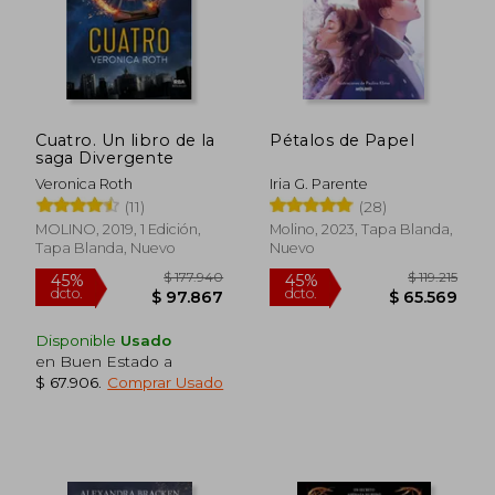
$ 116.780
$ 105.0
45%
30%
dcto.
dcto.
$ 64.229
$ 73.5
Cuatro. Un libro de la
Pétalos de Papel
saga Divergente
Veronica Roth
Iria G. Parente
(11)
(28)
MOLINO, 2019, 1 Edición,
Molino, 2023, Tapa Blanda,
Tapa Blanda, Nuevo
Nuevo
Disponible
Usado
en Buen Estado a
$ 67.906
.
Comprar Usado