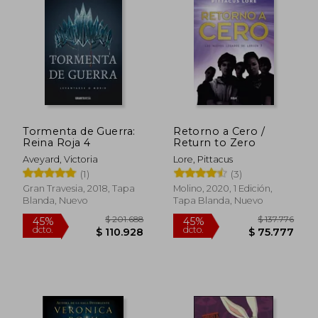
Tormenta de Guerra:
Retorno a Cero /
Reina Roja 4
Return to Zero
Aveyard, Victoria
Lore, Pittacus
(1)
(3)
$ 95.532
$ 66.0
45%
6%
Gran Travesia, 2018, Tapa
Molino, 2020, 1 Edición,
dcto.
dcto.
$ 52.543
$ 62.0
Blanda, Nuevo
Tapa Blanda, Nuevo