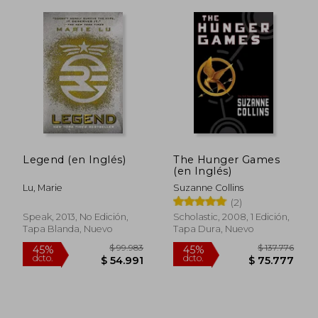
$ 420.941
$ 124.5
45%
45%
dcto.
dcto.
$ 231.517
$ 68.5
Legend (en Inglés)
The Hunger Games
(en Inglés)
Lu, Marie
Suzanne Collins
(2)
Speak, 2013, No Edición,
Scholastic, 2008, 1 Edición,
Tapa Blanda, Nuevo
Tapa Dura, Nuevo
Rápido