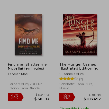
Find me (Shatter me
The Hunger Games:
Novella) (en Inglés)
Illustrated Edition (en
Inglés)
Tahereh Mafi
Suzanne Collins
(2)
$ 201.688
$ 137.7
45%
45%
HarperCollins, 2019, No
Scholastic, Tapa Dura,
dcto.
dcto.
$ 110.928
$ 75.7
Edición, Tapa Blanda,
Nuevo
Nuevo
Disponible
Usado