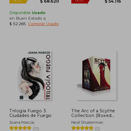
Disponible
Usado
Rápido
en Buen Estado a
$ 52.265
.
Comprar Usado
$ 112.413
$ 66.0
45%
6%
dcto.
dcto.
$ 61.827
$ 62.0
Trilogía Fuego 3.
The Arc of a Scythe
Ciudades de Fuego
Collection (Boxed
Set): Scythe;
Joana Marcús
Neal Shusterman
Thunderhead; The
(13)
(2)
Toll; Gleanings (en