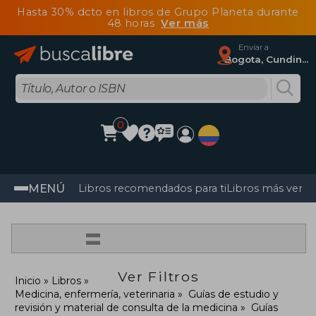
Hasta 30% dcto en libros de Grupo Planeta durante
48 horas
Ver más
Enviar a
Bogota, Cundinamarca
0
MENÚ
Libros recomendados para ti
Libros más vendi
=
Ver Filtros
Inicio
Libros
Medicina, enfermería, veterinaria
Guías de estudio y
revisión y material de consulta de la medicina
Guías