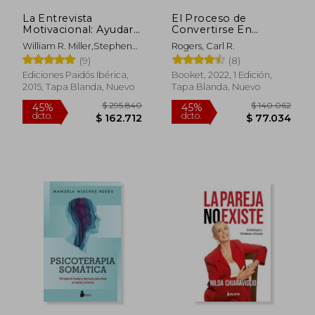
La Entrevista
El Proceso de
Motivacional: Ayudar
Convertirse En
a las Personas a
Persona: Mi Técnica
William R. Miller,Stephen
Rogers, Carl R.
Cambiar
Terapéutica
Rollnick
(9)
(8)
Ediciones Paidós Ibérica,
Booket, 2022, 1 Edición,
2015, Tapa Blanda, Nuevo
Tapa Blanda, Nuevo
$ 143.119
$ 300.4
45%
45%
dcto.
dcto.
$ 78.716
$ 165.2