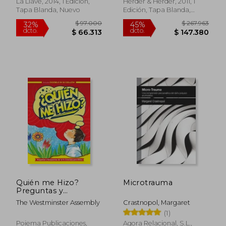
La Llave, 2014, 1 Edición,
Herder & Herder, 2011, 1
Tapa Blanda, Nuevo
Edición, Tapa Blanda,
Nuevo
$ 182.391
$ 171.
45%
45%
dcto.
dcto.
$ 100.315
$ 94.3
Quién me Hizo?
Microtrauma
Preguntas y
Respuestas de la fe
The Westminster Assembly
Crastnopol, Margaret
Cristiana Para Niños
(1)
Poiema Publicaciones,
Agora Relacional, S.L.,