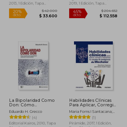
2013, 1 Edición, Tapa
2019, 1 Edición, Tapa
Blanda, Nuevo
Blanda, Nuevo
$ 139.367
$ 133.6
45%
45%
dcto.
dcto.
$ 76.652
$ 73.5
La Bipolaridad Como
Habilidades Clínicas
Don: Cómo
Para Aplicar, Corregir
Transformar La
e Interpretar las
Eduardo H. Grecco
Maria Forns I Santacana;
Inestabilidad
Escalas de
Juan Antonio Amador
(4)
(1)
Emocional En Una
Inteligencia de
Campos
Bendición
Wechsler
Editorial Kairos, 2010, Tapa
Pirámide, 2017, 1 Edición,