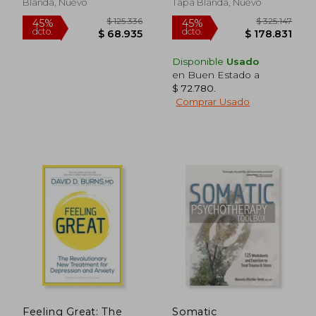
Blanda, Nuevo
Tapa Blanda, Nuevo
Disponible
Usado
en Buen Estado a
$ 72.780
.
Comprar Usado
$ 97.000
$ 267.9
32%
45%
dcto.
dcto.
$ 66.313
$ 147.3
Feeling Great: The
Somatic