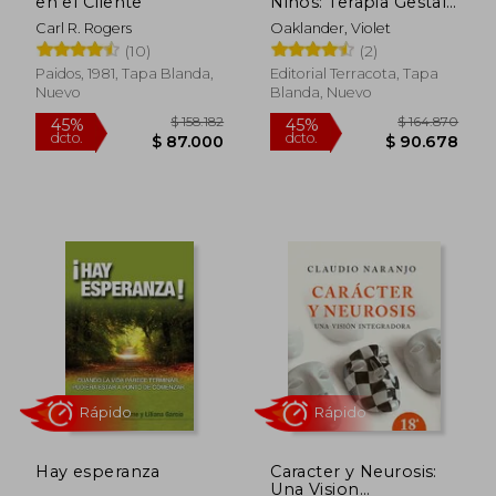
en el Cliente
Niños: Terapia Gestalt
Para Niños Y
Carl R. Rogers
Oaklander, Violet
Adolescentes
(10)
(2)
Paidos, 1981, Tapa Blanda,
Editorial Terracota, Tapa
Nuevo
Blanda, Nuevo
$ 198.729
$ 164.6
45%
45%
dcto.
dcto.
$ 109.301
$ 90.5
Hay esperanza
Caracter y Neurosis:
Una Vision