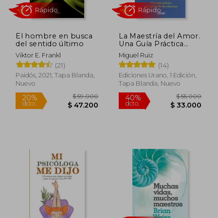
El hombre en busca
La Maestría del Amor.
del sentido último
Una Guía Práctica
Para el Arte de las
Viktor E. Frankl
Miguel Ruiz
Relaciones
(21)
(14)
Paidós, 2021, Tapa Blanda,
Ediciones Urano, 1 Edición,
Rápido
Rápido
Nuevo
Tapa Blanda, Nuevo
$ 59.000
$ 55.0
20%
40%
dcto.
dcto.
$ 47.200
$ 33.0