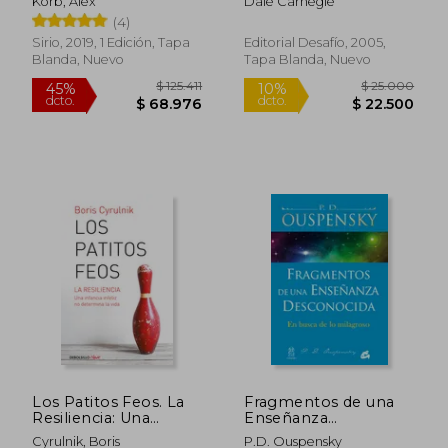
Korb, Alex
Dale Carnegie
(4)
Sirio, 2019, 1 Edición, Tapa
Editorial Desafío, 2005,
Blanda, Nuevo
Tapa Blanda, Nuevo
Rápido
Los Patitos Feos. La
Fragmentos de una
Resiliencia: Una
Enseñanza
Infancia Infeliz No
Desconocida
Cyrulnik, Boris
P.D. Ouspensky