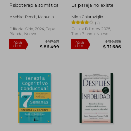
Psicoterapia somática
La pareja no existe
Mischke-Reeds, Manuela
Nilda Chiaraviglio
(2)
Editorial Sirio, 2024, Tapa
Calixta Editores, 2025,
Blanda, Nuevo
Tapa Blanda, Nuevo
$ 295.840
$ 140.0
45%
45%
dcto.
dcto.
$ 162.712
$ 77.0