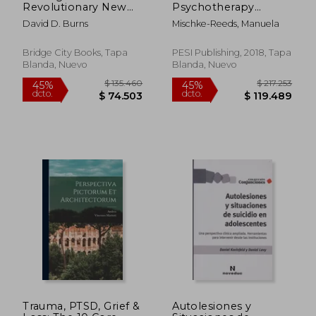
Revolutionary New
Psychotherapy
Treatment for
Toolbox: 125
David D. Burns
Mischke-Reeds, Manuela
Depression and
Worksheets and
Anxiety (en Inglés)
Exercises to Treat
Trauma & Stress (en
Bridge City Books, Tapa
PESI Publishing, 2018, Tapa
Inglés)
Blanda, Nuevo
Blanda, Nuevo
$ 42.000
$ 204.6
20%
45%
dcto.
dcto.
$ 33.600
$ 112.5
Trauma, PTSD, Grief &
Autolesiones y