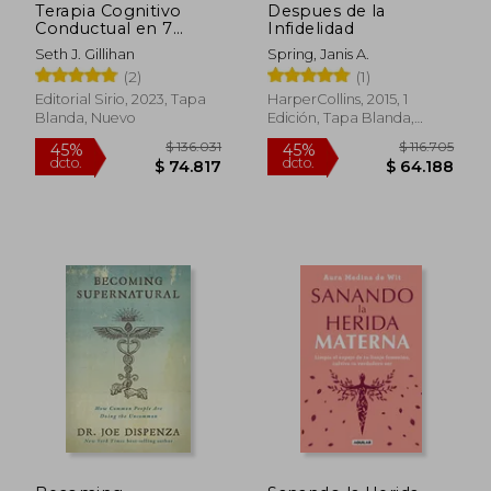
Terapia Cognitivo
Despues de la
Conductual en 7
Infidelidad
Semanas
Seth J. Gillihan
Spring, Janis A.
(2)
(1)
Editorial Sirio, 2023, Tapa
HarperCollins, 2015, 1
Blanda, Nuevo
Edición, Tapa Blanda,
Nuevo
$ 157.271
$ 130.3
45%
45%
dcto.
dcto.
$ 86.499
$ 71.6