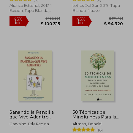
Emocionales. Manual
del Terapeuta (2ª Ed. )
Alianza Editorial, 2017, 1
Letras Del Sur, 2019, Tapa
Edición, Tapa Blanda,
Blanda, Nuevo
Nuevo
$ 102.378
$ 161.
45%
45%
dcto.
dcto.
$ 56.308
$ 88.8
Sanando la Pandilla
50 Técnicas de
Rápido
que Vive Adentro:
Mindfulness Para la
Cómo el Emdr Puede
Ansiedad, la
Carvalho, Esly Regina
Altman, Donald
Sanar Nuestros Roles
Depresión, el Estrés y
(16)
Internos
el Dolor: Mindfulness