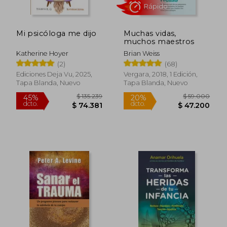
Mi psicóloga me dijo
Muchas vidas,
muchos maestros
Katherine Hoyer
Brian Weiss
(2)
(68)
Ediciones Deja Vu, 2025,
Vergara, 2018, 1 Edición,
Tapa Blanda, Nuevo
Tapa Blanda, Nuevo
Rápido
$ 135.239
$ 59.0
45%
20%
dcto.
dcto.
$ 74.381
$ 47.2