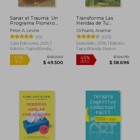
Sanar el Trauma: Un
Transforma Las
Programa Pionero
Heridas de Tu
Para Restaurar la
Infancia: Rechazo -
Peter A. Levine
Orihuela, Anamar
Sabiduría de tu
Abandono -
(10)
(103)
Cuerpo (Neo-Psique)
Humillación - Traici
Ón - Injusticia /
Gaia Ediciones, 2021, 1
Debolsillo, 2019, 1 Edición,
Transform the
Edición, Tapa Blanda,
Tapa Blanda, Nuevo
Wounds of Your
Nuevo
Childhood