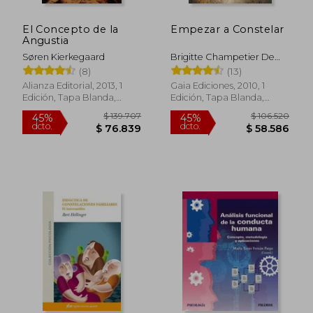
El Concepto de la
Empezar a Constelar
$ 58.000
$ 120.1
33%
45%
Angustia
dcto.
dcto.
$ 38.875
$ 66.0
Søren Kierkegaard
Brigitte Champetier De
Ribes
(8)
(13)
Alianza Editorial, 2013, 1
Gaia Ediciones, 2010, 1
Edición, Tapa Blanda,
Edición, Tapa Blanda,
Nuevo
Nuevo