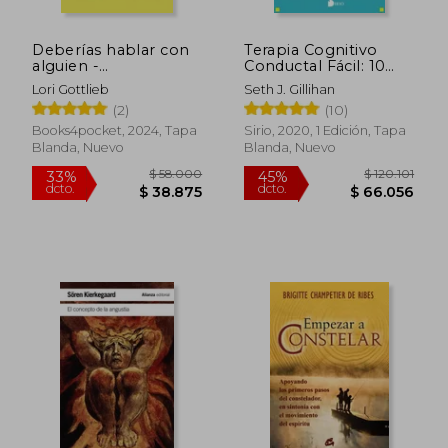
$ 55.000
$ 106.7
10%
45%
dcto.
dcto.
$ 49.500
$ 58.6
Deberías hablar con
Terapia Cognitivo
alguien -
Conductal Fácil: 10
Books4pocket
Estrategias Para
Lori Gottlieb
Seth J. Gillihan
Manejar la Depresión,
(2)
(10)
la Ansiedad y el Estrés
Books4pocket, 2024, Tapa
Sirio, 2020, 1 Edición, Tapa
Blanda, Nuevo
Blanda, Nuevo