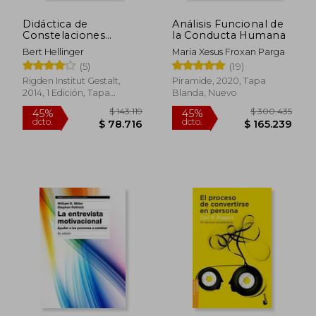
Didáctica de
Análisis Funcional de
Constelaciones
la Conducta Humana
Familiares: El
Bert Hellinger
Maria Xesus Froxan Parga
Intercambio
$ 139.707
$ 106.5
45%
45%
(5)
(19)
dcto.
dcto.
$ 76.839
$ 58.5
Rigden Institut Gestalt,
Piramide, 2020, Tapa
2014, 1 Edición, Tapa
Blanda, Nuevo
Blanda, Nuevo