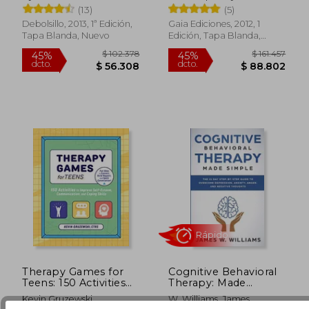
Determina La Vida /
$ 59.000
$ 223.5
30%
45%
(13)
(5)
Ug Ly Ducklings
dcto.
dcto.
$ 41.300
$ 122.9
Debolsillo, 2013, 1ª Edición,
Gaia Ediciones, 2012, 1
Tapa Blanda, Nuevo
Edición, Tapa Blanda,
Nuevo
Rápido
Therapy Games for
Cognitive Behavioral
Teens: 150 Activities
Therapy: Made
to Improve Self-
Simple - The 21 Day
Kevin Gruzewski
W. Williams, James
Esteem,
Step by Step Guide