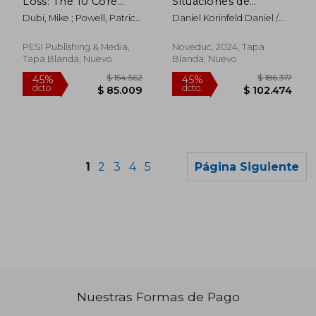
Loss: The 10 Core
Situaciones de
Competencies for
Suicidio en
Dubi, Mike ; Powell, Patrick
Daniel Korinfeld Daniel /
Evidence-Based
Adolescentes
; Gentry, J. Eric
Levy
Treatment (en Inglés)
PESI Publishing & Media,
Noveduc, 2024, Tapa
Tapa Blanda, Nuevo
Blanda, Nuevo
1
2
3
4
5
Página Siguiente
$ 125.336
$ 325.1
45%
45%
dcto.
dcto.
$ 68.935
$ 178.8
Nuestras Formas de Pago