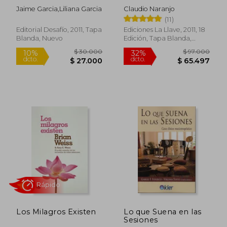
Integradora
Jaime Garcia,liliana Garcia
Claudio Naranjo
(11)
Editorial Desafío, 2011, Tapa
Ediciones La Llave, 2011, 18
Blanda, Nuevo
Edición, Tapa Blanda,
Nuevo
$ 158.182
$ 164.8
45%
45%
dcto.
dcto.
$ 87.000
$ 90.6
Los Milagros Existen
Lo que Suena en las
Sesiones