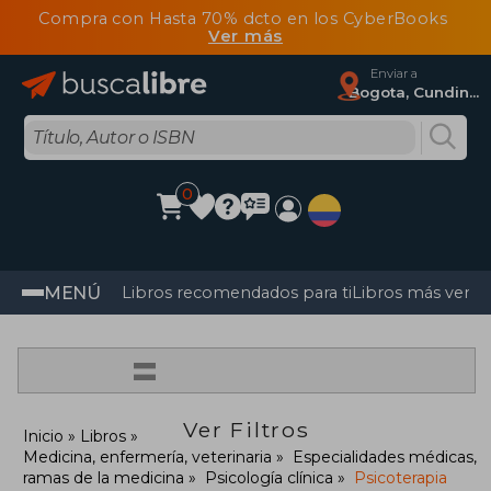
Compra con Hasta 70% dcto en los CyberBooks
Ver más
Enviar a
Bogota, Cundinamarca
0
MENÚ
Libros recomendados para ti
Libros más vendi
=
Ver Filtros
Inicio
Libros
Medicina, enfermería, veterinaria
Especialidades médicas,
ramas de la medicina
Psicología clínica
Psicoterapia