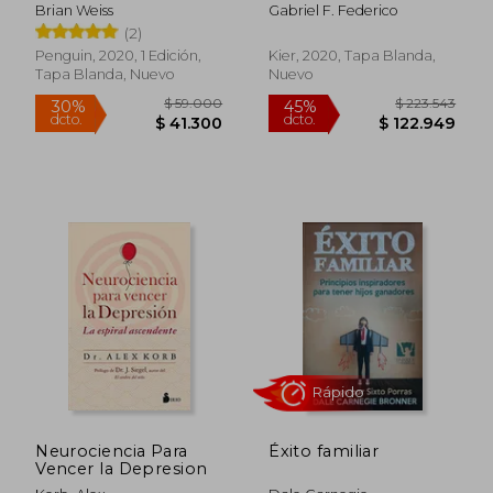
Brian Weiss
Gabriel F. Federico
(2)
Penguin, 2020, 1 Edición,
Kier, 2020, Tapa Blanda,
Tapa Blanda, Nuevo
Nuevo
Rápido
Rápido
Neurociencia Para
Éxito familiar
$ 30.000
$ 97.0
10%
32%
Vencer la Depresion
dcto.
dcto.
$ 27.000
$ 65.4