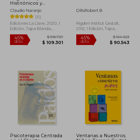
Histriónicos y
Conquistadores: E2
Claudio Naranjo
DiltsRobert B
(Psicología de los
(11)
Eneatipos)
Ediciones La Llave, 2020, 1
Rigden Institut Gestalt,
Edición, Tapa Blanda,
2012, 1 Edición, Tapa
Nuevo
Blanda, Nuevo
$ 128.600
$ 124.0
45%
45%
dcto.
dcto.
$ 70.730
$ 68.2
Psicoterapia Centrada
Ventanas a Nuestros