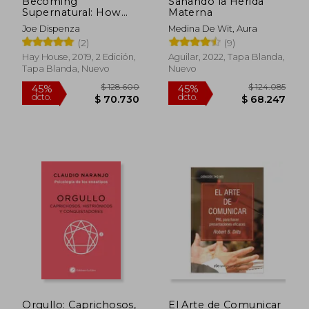
Becoming
Sanando la Herida
Supernatural: How
Materna
Common People are
Joe Dispenza
Medina De Wit, Aura
Doing the
(2)
(9)
Uncommon (en
Inglés)
Hay House, 2019, 2 Edición,
Aguilar, 2022, Tapa Blanda,
Tapa Blanda, Nuevo
Nuevo
$ 136.031
$ 116.7
45%
45%
dcto.
dcto.
$ 74.817
$ 64.1
Orgullo: Caprichosos,
El Arte de Comunicar