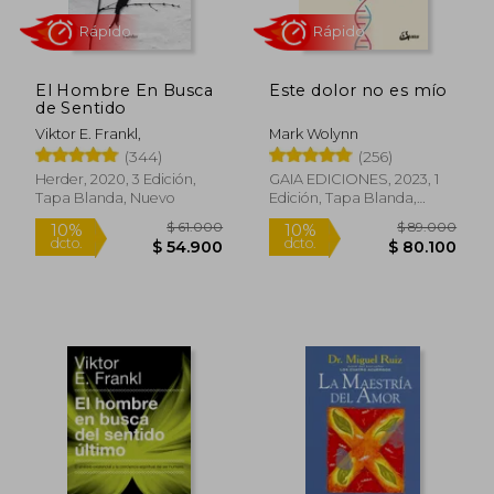
El Hombre En Busca
Este dolor no es mío
de Sentido
Viktor E. Frankl,
Mark Wolynn
Rápido
Rápido
(344)
(256)
Herder, 2020, 3 Edición,
GAIA EDICIONES, 2023, 1
Tapa Blanda, Nuevo
Edición, Tapa Blanda,
Nuevo
$ 61.000
$ 89.0
10%
10%
dcto.
dcto.
$ 54.900
$ 80.1