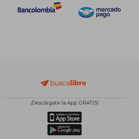
$ 135.460
$ 217.2
45%
45%
dcto.
dcto.
$ 74.503
$ 119.4
¡Descárgate la App GRATIS!