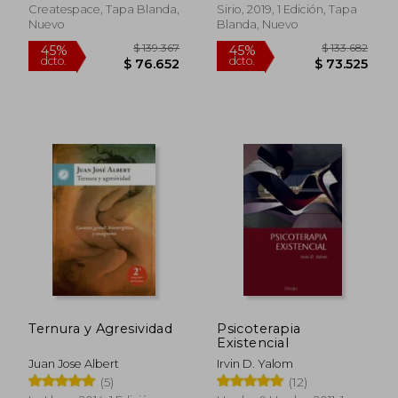
Como Terapia
Createspace, Tapa Blanda,
Sirio, 2019, 1 Edición, Tapa
Nuevo
Blanda, Nuevo
$ 100.815
$ 66.0
45%
35%
dcto.
dcto.
$ 55.448
$ 42.9
Ternura y Agresividad
Psicoterapia
Existencial
Juan Jose Albert
Irvin D. Yalom
(5)
(12)