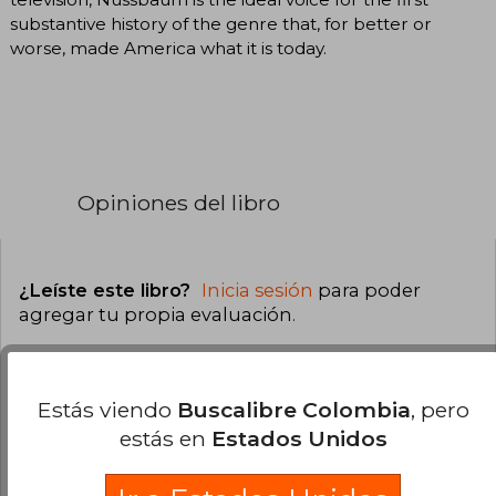
substantive history of the genre that, for better or
worse, made America what it is today.
Opiniones del libro
¿Leíste este libro?
Inicia sesión
para poder
agregar tu propia evaluación
.
0% (0)
Estás viendo
Buscalibre Colombia
, pero
0% (0)
estás en
Estados Unidos
0% (0)
0% (0)