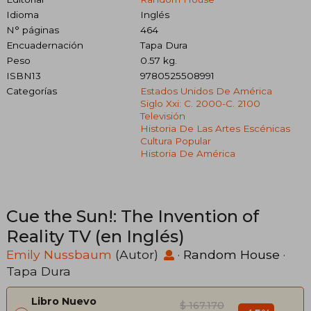
Idioma
Inglés
N° páginas
464
Encuadernación
Tapa Dura
Peso
0.57 kg.
ISBN13
9780525508991
Categorías
Estados Unidos De América
Siglo Xxi: C. 2000-C. 2100
Televisión
Historia De Las Artes Escénicas
Cultura Popular
Historia De América
Cue the Sun!: The Invention of
Reality TV (en Inglés)
Emily Nussbaum
(Autor)
·
Random House
·
Tapa Dura
Libro Nuevo
$ 167.170