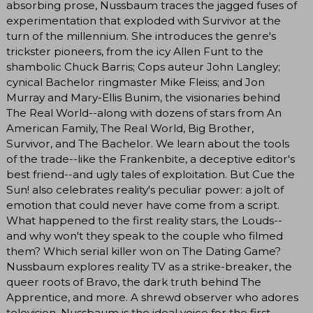
absorbing prose, Nussbaum traces the jagged fuses of
experimentation that exploded with Survivor at the
turn of the millennium. She introduces the genre's
trickster pioneers, from the icy Allen Funt to the
shambolic Chuck Barris; Cops auteur John Langley;
cynical Bachelor ringmaster Mike Fleiss; and Jon
Murray and Mary-Ellis Bunim, the visionaries behind
The Real World--along with dozens of stars from An
American Family, The Real World, Big Brother,
Survivor, and The Bachelor. We learn about the tools
of the trade--like the Frankenbite, a deceptive editor's
best friend--and ugly tales of exploitation. But Cue the
Sun! also celebrates reality's peculiar power: a jolt of
emotion that could never have come from a script.
What happened to the first reality stars, the Louds--
and why won't they speak to the couple who filmed
them? Which serial killer won on The Dating Game?
Nussbaum explores reality TV as a strike-breaker, the
queer roots of Bravo, the dark truth behind The
Apprentice, and more. A shrewd observer who adores
television, Nussbaum is the ideal voice for the first