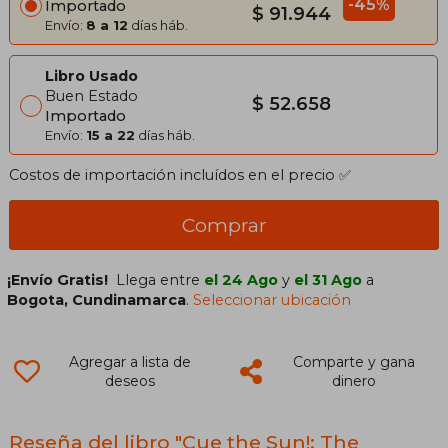
-45%
Importado
$ 91.944
Envío:
8 a 12
días háb.
Libro Usado
Buen Estado
$ 52.658
Importado
Envío:
15 a 22
días háb.
Costos de importación incluídos en el precio ✅
Comprar
¡Envío Gratis!
Llega entre
el 24 Ago
y
el 31 Ago
a
Bogota, Cundinamarca
.
Seleccionar ubicación
Agregar a lista de
Comparte y gana
deseos
dinero
Reseña del libro "Cue the Sun!: The