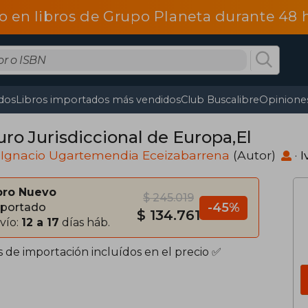
o en libros de Grupo Planeta durante 48
dos
Libros importados más vendidos
Club Buscalibre
Opiniones
uro Jurisdiccional de Europa,El
 Ignacio Ugartemendia Eceizabarrena
(Autor)
·
I
bro Nuevo
$ 245.019
-45%
portado
$ 134.761
vío:
12 a 17
días háb.
s de importación incluídos en el precio ✅