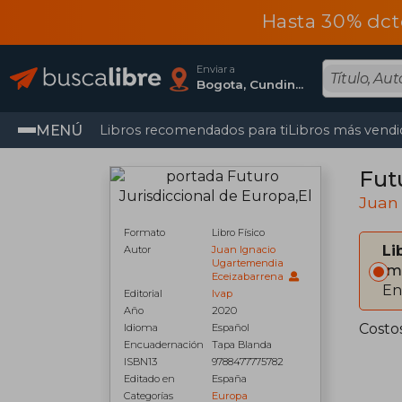
Hasta 30% dct
Enviar a
Bogota, Cundinamarca
MENÚ
Libros recomendados para ti
Libros más vendi
Fut
Juan
Formato
Libro Físico
Li
Autor
Juan Ignacio
Ugartemendia
Im
Eceizabarrena
En
Editorial
Ivap
Año
2020
Costo
Idioma
Español
Encuadernación
Tapa Blanda
ISBN13
9788477775782
Editado en
España
Categorías
Europa