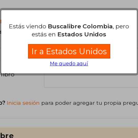
libro?
Estás viendo
Buscalibre Colombia
, pero
s Tapa Blanda.
estás en
Estados Unidos
Ir a Estados Unidos
Me quedo aquí
libro
o?
Inicia sesión
para poder agregar tu propia preg
ibre