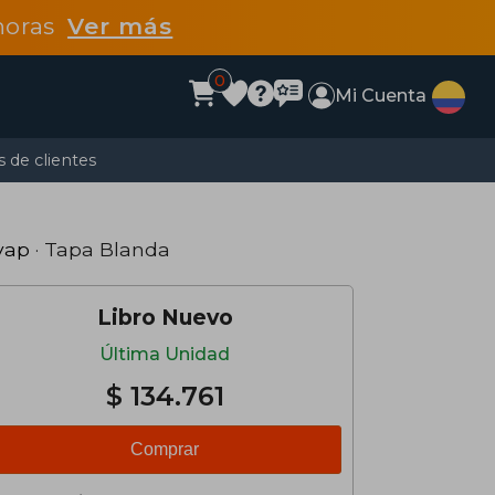
 horas
Ver más
0
Mi Cuenta
 de clientes
vap
· Tapa Blanda
Libro Nuevo
Última Unidad
$ 134.761
Comprar