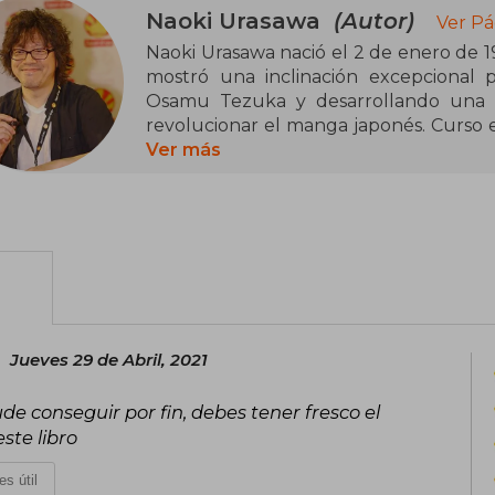
Naoki Urasawa
(Autor)
Ver Pá
Naoki Urasawa nació el 2 de enero de 1
mostró una inclinación excepcional p
Osamu Tezuka y desarrollando una sen
revolucionar el manga japonés. Curso 
Meisei, pero pronto dejó de lado cu
Ver más
plenamente a la creación de manga, 
nuevos artistas en 1982.
Es conocido por su capacidad para c
profundidad psicológica en historias qu
la identidad. Ha trabajado en estrecha
Takashi Nagasaki, y es considerado u
historia del manga. Su narrativa se cara
Jueves 29 de Abril, 2021
multifacéticos y un atención minuciosa a
e conseguir por fin, debes tener fresco el
Sus obras más importantes son: Yawar
ste libro
1988), Happy! (1993-1999), Monster (19
y 21st Century Boys (2007), Pluto (2003
es útil
(2018-actualidad).