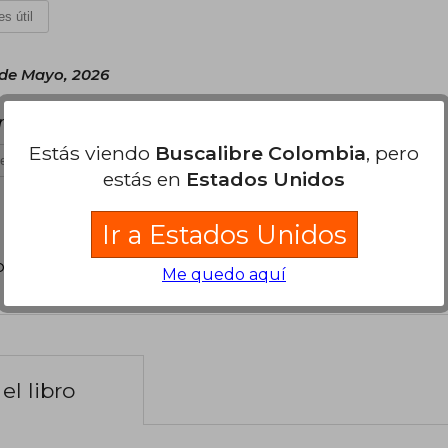
s útil
 de Mayo, 2026
ortante; recomendadisimo
Estás viendo
Buscalibre Colombia
, pero
es útil
estás en
Estados Unidos
Ir a Estados Unidos
poder agregar tu propia evaluación
.
Me quedo aquí
el libro