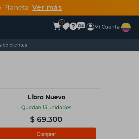
po Planeta
Ver más
0
Mi Cuenta
 de clientes
Libro Nuevo
Quedan 15 unidades
$ 69.300
Comprar