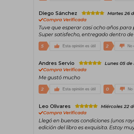
Diego Sánchez
Martes 26 d
Compra Verificada
Tuve que esperar casi ocho años para p
Super satisfecho, entregado dentro de 
5
2
Esta opinión es útil
No e
Andres Servio
Lunes 05 de
Compra Verificada
Me gustó mucho
2
0
Esta opinión es útil
No 
Leo Olivares
Miércoles 22 d
Compra Verificada
Llegó en buenas condiciones (unos ray
edición del libro es exquisita. Estoy muy