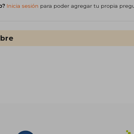
o?
Inicia sesión
para poder agregar tu propia preg
ibre