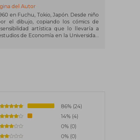
gina del Autor
960 en Fuchu, Tokio, Japón. Desde niño
or el dibujo, copiando los cómics de
sibilidad artística que lo llevaría a
estudios de Economía en la Universidad
alquier otra carrera para dedicarse
tras ganar el premio Shogakukan para
ombinar el suspenso, la intriga y la
e exploran los límites de la moralidad y
 colaboración con el editor y guionista
no de los autores que han cambiado la
cteriza por tramas complejas, personajes
l detalle.
86% (24)
14% (4)
a! (1986-1993), Pineapple Army (1985-
94-2001), 20th Century Boys (1999-2006)
0% (0)
-2009), Billy Bat (2008-2016), Asadora!
0% (0)