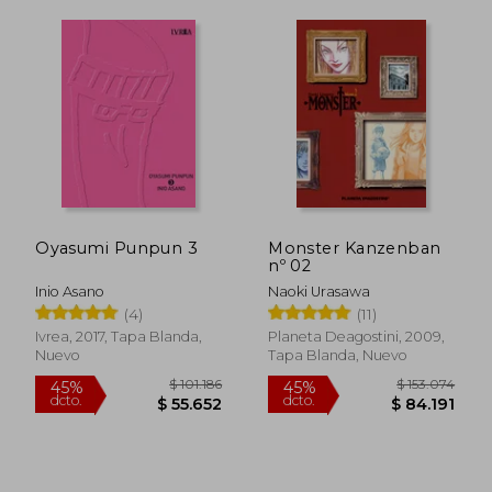
Rápido
Oyasumi Punpun 3
Monster Kanzenban
nº 02
Inio Asano
Naoki Urasawa
(4)
(11)
$ 105.000
$ 101.
20%
45%
Ivrea, 2017, Tapa Blanda,
Planeta Deagostini, 2009,
dcto.
dcto.
$ 84.000
$ 55.6
Nuevo
Tapa Blanda, Nuevo