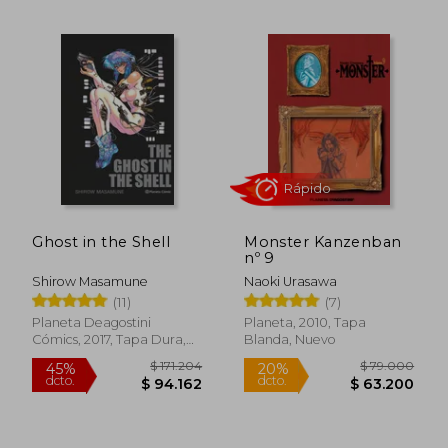
$ 105.000
$ 131.7
20%
45%
dcto.
dcto.
$ 84.000
$ 72.4
Ghost in the Shell
Monster Kanzenban
nº 9
Shirow Masamune
Naoki Urasawa
(11)
(7)
Planeta Deagostini
Planeta, 2010, Tapa
Cómics, 2017, Tapa Dura,
Blanda, Nuevo
Nuevo