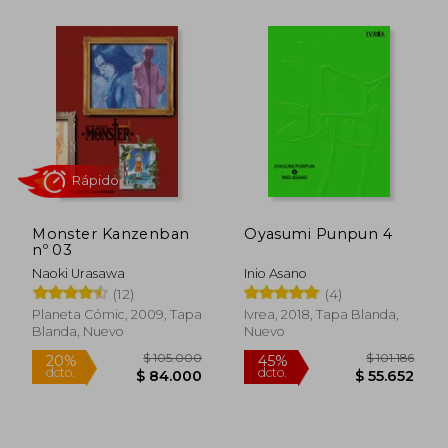
Rápido
Monster Kanzenban
Oyasumi Punpun 4
nº 03
$ 171.204
$ 79.0
45%
20%
dcto.
dcto.
Naoki Urasawa
Inio Asano
$ 94.162
$ 63.2
(12)
(4)
Planeta Cómic, 2009, Tapa
Ivrea, 2018, Tapa Blanda,
Blanda, Nuevo
Nuevo