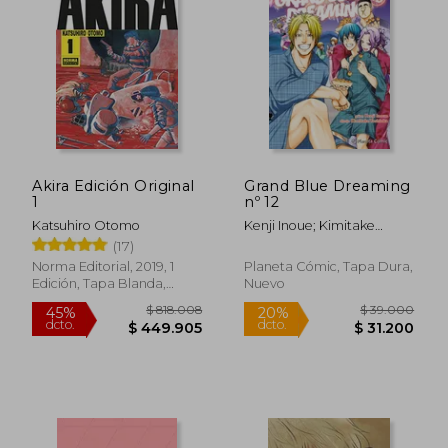
$ 79.000
$ 131.7
20%
45%
dcto.
dcto.
$ 63.200
$ 72.4
Akira Edición Original
Grand Blue Dreaming
1
nº 12
Katsuhiro Otomo
Kenji Inoue; Kimitake
Yoshioka
(17)
Norma Editorial, 2019, 1
Planeta Cómic, Tapa Dura,
Edición, Tapa Blanda,
Nuevo
Usado