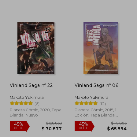
$ 55.000
$ 104.7
20%
45%
dcto.
dcto.
$ 44.000
$ 57.6
Vinland Saga nº 22
Vinland Saga nº 06
Makoto Yukimura
Makoto Yukimura
(6)
(12)
Planeta Cómic, 2020, Tapa
Planeta Cómic, 2015, 1
Blanda, Nuevo
Edición, Tapa Blanda,
Nuevo