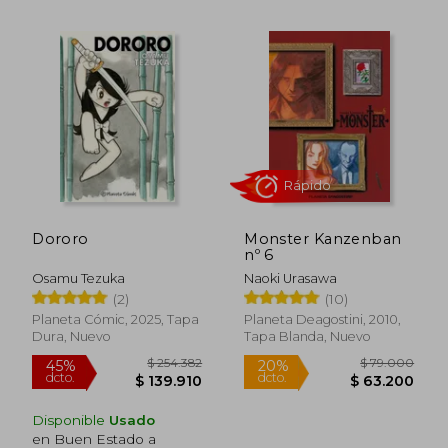
$ 101.186
$ 125.
45%
45%
dcto.
dcto.
$ 55.652
$ 69.0
Dororo
Monster Kanzenban
nº 6
Osamu Tezuka
Naoki Urasawa
(2)
(10)
Planeta Cómic, 2025, Tapa
Planeta Deagostini, 2010,
Dura, Nuevo
Tapa Blanda, Nuevo
Disponible
Usado
Rápido
en Buen Estado a