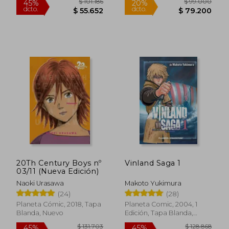
Rápido
$ 254.382
$ 79.0
45%
20%
20Th Century Boys nº
Vinland Saga 1
dcto.
dcto.
$ 139.910
$ 63.2
03/11 (Nueva Edición)
Naoki Urasawa
Makoto Yukimura
(24)
(28)
Planeta Cómic, 2018, Tapa
Planeta Comic, 2004, 1
Blanda, Nuevo
Edición, Tapa Blanda,
Nuevo