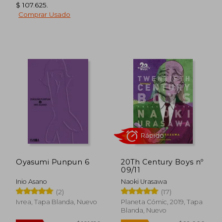
$ 107.625
.
Comprar Usado
$ 101.186
$ 99.0
45%
20%
dcto.
dcto.
$ 55.652
$ 79.2
Oyasumi Punpun 6
20Th Century Boys nº
09/11
Inio Asano
Naoki Urasawa
(2)
(17)
Ivrea, Tapa Blanda, Nuevo
Planeta Cómic, 2019, Tapa
Blanda, Nuevo