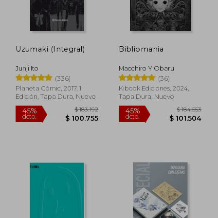
Uzumaki (Integral)
Bibliomania
Junji Ito
Macchiro Y Obaru
(336)
(36)
Planeta Cómic, 2017, 1
Kibook Ediciones, 2024,
Edición, Tapa Dura, Nuevo
Tapa Dura, Nuevo
$ 183.192
$ 184.5
45%
45%
dcto.
dcto.
$ 100.755
$ 101.5