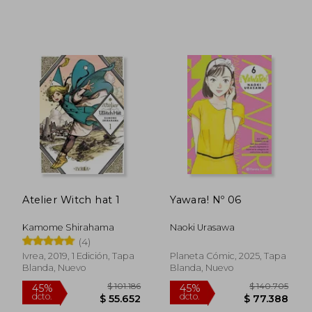
$ 42.000
$ 116.
20%
45%
dcto.
dcto.
$ 33.600
$ 63.9
Atelier Witch hat 1
Yawara! Nº 06
Kamome Shirahama
Naoki Urasawa
(4)
Ivrea, 2019, 1 Edición, Tapa
Planeta Cómic, 2025, Tapa
Rápido
Blanda, Nuevo
Blanda, Nuevo