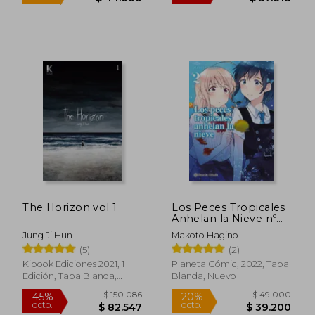
$ 131.703
$ 128.8
45%
45%
dcto.
dcto.
$ 72.437
$ 70.8
The Horizon vol 1
Los Peces Tropicales
Anhelan la Nieve nº
02
Jung Ji Hun
Makoto Hagino
Rápido
(5)
(2)
Kibook Ediciones 2021, 1
Planeta Cómic, 2022, Tapa
Edición, Tapa Blanda,
Blanda, Nuevo
Nuevo