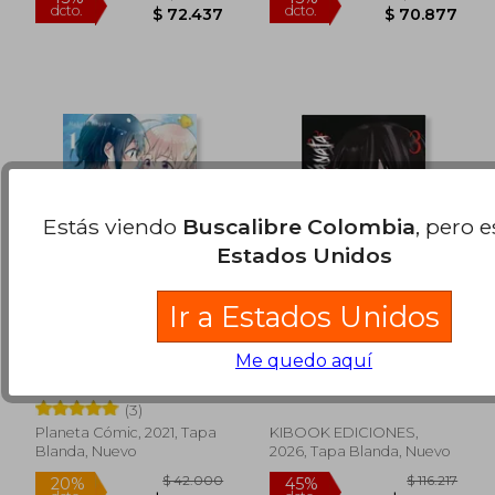
Estás viendo
Buscalibre Colombia
, pero 
Estados Unidos
Rápido
Ir a Estados Unidos
Los Peces Tropicales
YUUAN NO KANATA
Me quedo aquí
Anhelan la Nieve nº
VOL 3
01
Makoto Hagino
KOIKE,NOKUTO
(3)
Planeta Cómic, 2021, Tapa
KIBOOK EDICIONES,
Blanda, Nuevo
2026, Tapa Blanda, Nuevo