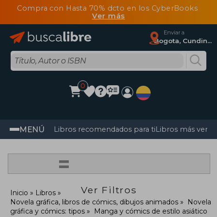
Compra con Hasta 70% dcto en los CyberBooks
Ver más
Enviar a
Bogota, Cundinamarca
0
MENÚ
Libros recomendados para ti
Libros más vendi
=
Ver Filtros
Inicio
Libros
Novela gráfica, libros de cómics, dibujos animados
Novela
gráfica y cómics: tipos
Manga y cómics de estilo asiático