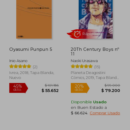
$ 818.008
$ 39.0
45%
20%
dcto.
dcto.
$ 449.905
$ 31.2
Oyasumi Punpun 5
20Th Century Boys nº
11
Inio Asano
Naoki Urasawa
(2)
(15)
Ivrea, 2018, Tapa Blanda,
Planeta Deagostini
Nuevo
Cómics, 2019, Tapa Blanda,
Nuevo
Disponible
Usado
en Buen Estado a
$ 66.624
.
Comprar Usado