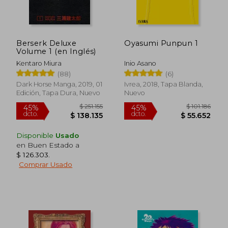
Berserk Deluxe
Oyasumi Punpun 1
Volume 1 (en Inglés)
Kentaro Miura
Inio Asano
(88)
(6)
Dark Horse Manga, 2019, 01
Ivrea, 2018, Tapa Blanda,
Edición, Tapa Dura, Nuevo
Nuevo
Disponible
Usado
en Buen Estado a
$ 126.303
.
Comprar Usado
$ 251.155
$ 101.
45%
45%
dcto.
dcto.