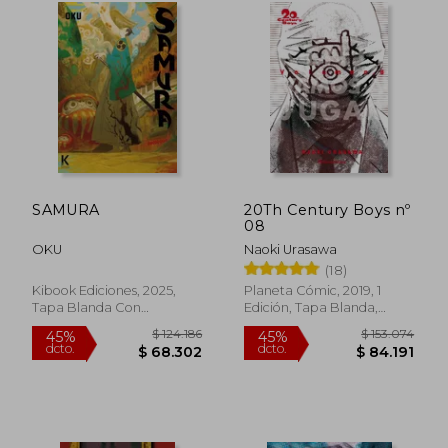
SAMURA
20Th Century Boys nº
08
OKU
Naoki Urasawa
(18)
Kibook Ediciones, 2025,
Planeta Cómic, 2019, 1
Tapa Blanda Con
Edición, Tapa Blanda,
Sobrecubierta, Nuevo
Nuevo
$ 59.000
$ 79.0
20%
20%
dcto.
dcto.
$ 47.200
$ 63.2