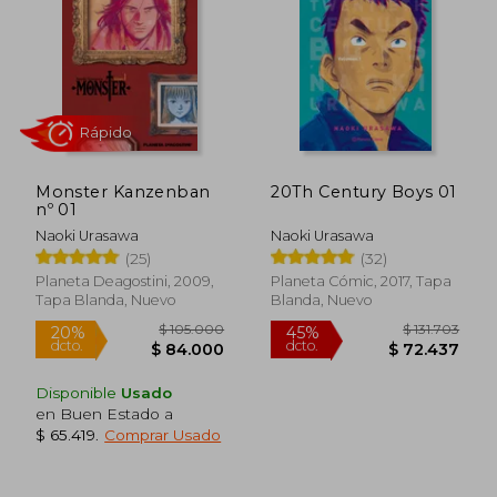
$ 138.135
$ 55.6
Monster Kanzenban
20Th Century Boys 01
nº 01
Naoki Urasawa
Naoki Urasawa
(25)
(32)
Planeta Deagostini, 2009,
Planeta Cómic, 2017, Tapa
Tapa Blanda, Nuevo
Blanda, Nuevo
Disponible
Usado
en Buen Estado a
Rápido
$ 65.419
.
Comprar Usado