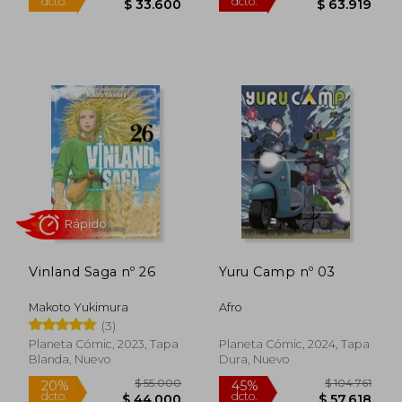
$ 101.186
$ 99.0
45%
20%
dcto.
dcto.
$ 55.652
$ 79.2
Vinland Saga nº 26
Yuru Camp nº 03
Makoto Yukimura
Afro
(3)
Planeta Cómic, 2023, Tapa
Planeta Cómic, 2024, Tapa
Blanda, Nuevo
Dura, Nuevo