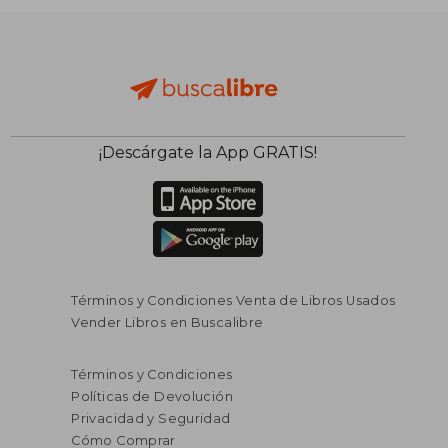
¡Descárgate la App GRATIS!
Términos y Condiciones Venta de Libros Usados
Vender Libros en Buscalibre
$ 153.074
$ 108.0
45%
45%
Términos y Condiciones
dcto.
dcto.
$ 84.191
$ 59.4
Políticas de Devolución
Privacidad y Seguridad
Cómo Comprar