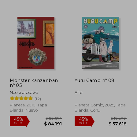
$ 101.186
$ 140.7
45%
45%
dcto.
dcto.
$ 55.652
$ 77.3
Monster Kanzenban
Yuru Camp nº 08
nº 05
Naoki Urasawa
Afro
(12)
Planeta, 2010, Tapa
Planeta Cómic, 2025, Tapa
Blanda, Nuevo
Blanda. Con
Sobrecubierta, Nuevo