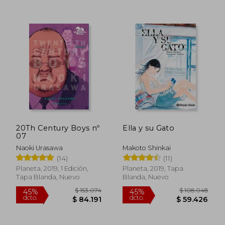
$ 128.868
$ 119.8
45%
45%
20Th Century Boys nº
Ella y su Gato
dcto.
dcto.
$ 70.877
$ 65.8
07
Naoki Urasawa
Makoto Shinkai
(14)
(11)
Planeta, 2019, 1 Edición,
Planeta, 2019, Tapa
Tapa Blanda, Nuevo
Blanda, Nuevo