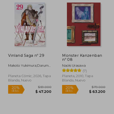
Vinland Saga nº 29
Monster Kanzenban
nº 08
Makoto Yukimura;Daruma
Naoki Urasawa
Serveis Lingüistics, S.L.
(7)
Planeta Cómic, 2026, Tapa
Planeta, 2010, Tapa
Blanda, Nuevo
Blanda, Nuevo
$ 101.186
$ 153.0
45%
45%
dcto.
dcto.
$ 55.652
$ 84.1