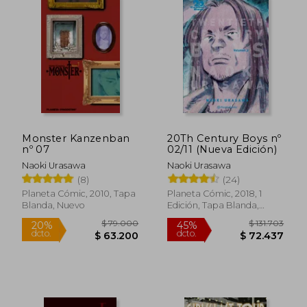
Monster Kanzenban
20Th Century Boys nº
nº 07
02/11 (Nueva Edición)
Naoki Urasawa
Naoki Urasawa
(8)
(24)
Planeta Cómic, 2010, Tapa
Planeta Cómic, 2018, 1
Blanda, Nuevo
Edición, Tapa Blanda,
Nuevo
$ 124.186
$ 153.0
45%
45%
dcto.
dcto.
$ 68.302
$ 84.1