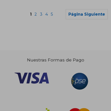
1
2
3
4
5
Página Siguiente
Rápido
Nuestras Formas de Pago
$ 140.705
$ 99.0
45%
20%
dcto.
dcto.
$ 77.388
$ 79.2