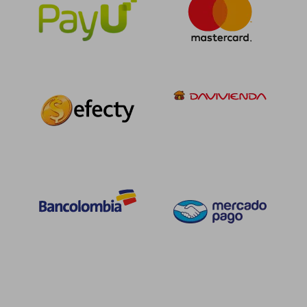
$ 153.074
$ 104.7
45%
45%
dcto.
dcto.
$ 84.191
$ 57.6