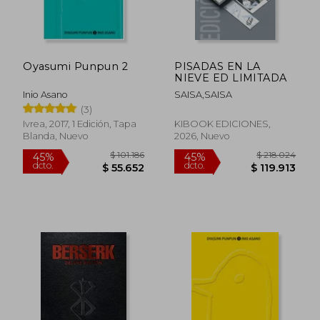
Oyasumi Punpun 2
PISADAS EN LA
NIEVE ED LIMITADA
Inio Asano
SAISA,SAISA
(3)
Ivrea, 2017, 1 Edición, Tapa
KIBOOK EDICIONES,
Blanda, Nuevo
2026, Nuevo
$ 101.186
$ 218.0
45%
45%
dcto.
dcto.
$ 55.652
$ 119.9