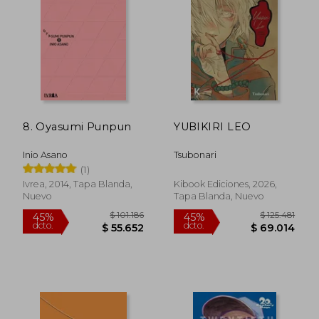
$ 99.000
$ 105.3
20%
45%
dcto.
dcto.
$ 79.200
$ 57.9
8. Oyasumi Punpun
YUBIKIRI LEO
Inio Asano
Tsubonari
(1)
Ivrea, 2014, Tapa Blanda,
Kibook Ediciones, 2026,
Nuevo
Tapa Blanda, Nuevo