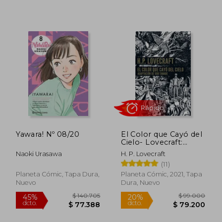
$ 150.086
$ 49.0
45%
20%
dcto.
dcto.
$ 82.547
$ 39.2
Yawara! Nº 08/20
El Color que Cayó del
Cielo- Lovecraft:
Adaptación de gou
Naoki Urasawa
H. P. Lovecraft
Tanabe (Manga
(11)
Seinen)
Planeta Cómic, Tapa Dura,
Planeta Cómic, 2021, Tapa
Nuevo
Dura, Nuevo