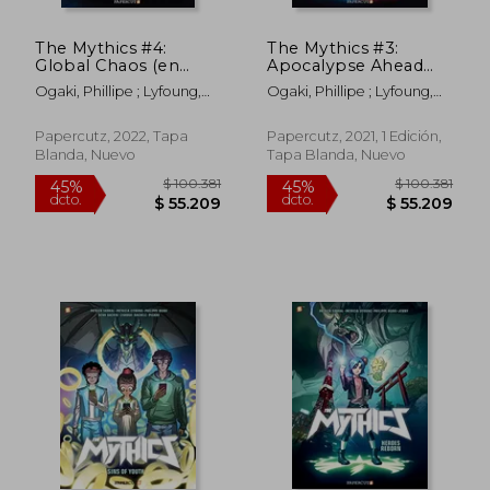
The Mythics #4:
The Mythics #3:
Global Chaos (en
Apocalypse Ahead
Inglés)
(en Inglés)
Ogaki, Phillipe ; Lyfoung,
Ogaki, Phillipe ; Lyfoung,
Patricia ; Sobral, Patrick
Patricia ; Sobral, Patrick
Papercutz, 2022, Tapa
Papercutz, 2021, 1 Edición,
Blanda, Nuevo
Tapa Blanda, Nuevo
$ 100.381
$ 100.3
45%
45%
dcto.
dcto.
$ 55.209
$ 55.2