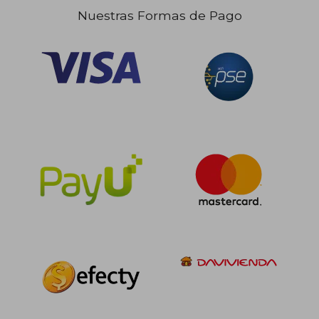
$ 119.917
$ 119.
45%
45%
dcto.
dcto.
Nuestras Formas de Pago
$ 65.955
$ 65.9