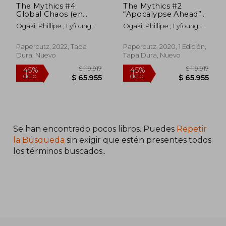
The Mythics #4:
The Mythics #2
Global Chaos (en
“Apocalypse Ahead”
Inglés)
hc: Apocolypse
Ogaki, Phillipe ; Lyfoung,
Ogaki, Phillipe ; Lyfoung,
Ahead (en Inglés)
Patricia ; Sobral, Patrick
Patricia ; Sobral, Patrick
Papercutz, 2022, Tapa
Papercutz, 2020, 1 Edición,
Dura, Nuevo
Tapa Dura, Nuevo
Se han encontrado pocos libros. Puedes
Repetir
la Búsqueda
sin exigir que estén presentes todos
los términos buscados..