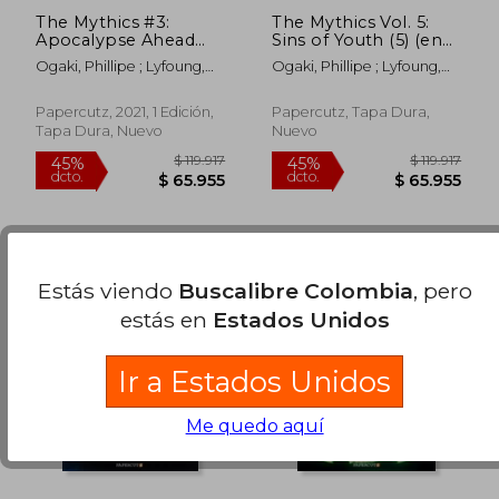
The Mythics #3:
The Mythics Vol. 5:
Apocalypse Ahead
Sins of Youth (5) (en
(en Inglés)
Inglés)
Ogaki, Phillipe ; Lyfoung,
Ogaki, Phillipe ; Lyfoung,
Patricia ; Sobral, Patrick
Patricia ; Sobral, Patrick
Papercutz, 2021, 1 Edición,
Papercutz, Tapa Dura,
Tapa Dura, Nuevo
Nuevo
Estás viendo
Buscalibre Colombia
, pero
estás en
Estados Unidos
Ir a Estados Unidos
Me quedo aquí
$ 119.917
$ 119.
45%
45%
dcto.
dcto.
$ 65.955
$ 65.9