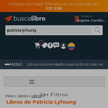
Compra con Hasta 70% dcto en los CyberBooks
Ver más
Enviar a
Bogota, Cundinamarca
0
MENÚ
Libros recomendados para ti
Libros más vendi
=
Ver Filtros
Inicio
Libros
Libros
Libros de Patricia Lyfoung