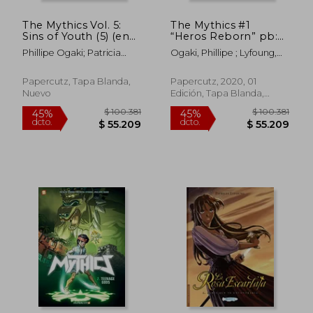
The Mythics Vol. 5:
The Mythics #1
Sins of Youth (5) (en
“Heros Reborn” pb:
Inglés)
Heroes Reborn (en
Phillipe Ogaki; Patricia
Ogaki, Phillipe ; Lyfoung,
Inglés)
Lyfoung; Patrick Sobral
Patricia ; Sobral, Patrick
Papercutz, Tapa Blanda,
Papercutz, 2020, 01
Nuevo
Edición, Tapa Blanda,
Nuevo
$ 100.381
$ 100.3
45%
45%
dcto.
dcto.
$ 55.209
$ 55.2