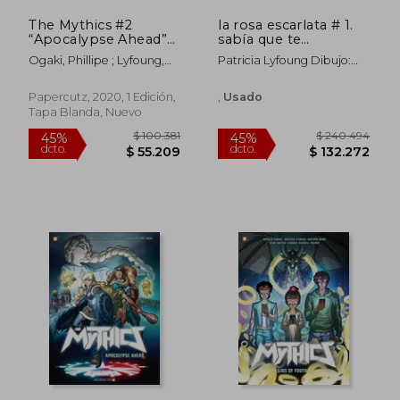
The Mythics #2
la rosa escarlata # 1.
“Apocalypse Ahead”
sabía que te
pb: Apocolypse
encontraría
Ogaki, Phillipe ; Lyfoung,
Patricia Lyfoung Dibujo:
Ahead (en Inglés)
Patricia ; Sobral, Patrick
Patricia Lyfoung
Papercutz, 2020, 1 Edición,
,
Usado
Tapa Blanda, Nuevo
$ 100.381
$ 240.4
45%
45%
dcto.
dcto.
$ 55.209
$ 132.2