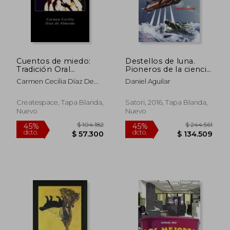
$ 91.501
$ 176.8
45%
45%
dcto.
dcto.
$ 50.325
$ 97.2
Cuentos de miedo:
Destellos de luna.
Tradición Oral
Pioneros de la ciencia
Colombiana (Spanish
ficción japonesa
Carmen Cecilia Díaz De
Daniel Aguilar
Edition)
Almeida
Createspace, Tapa Blanda,
Satori, 2016, Tapa Blanda,
Nuevo
Nuevo