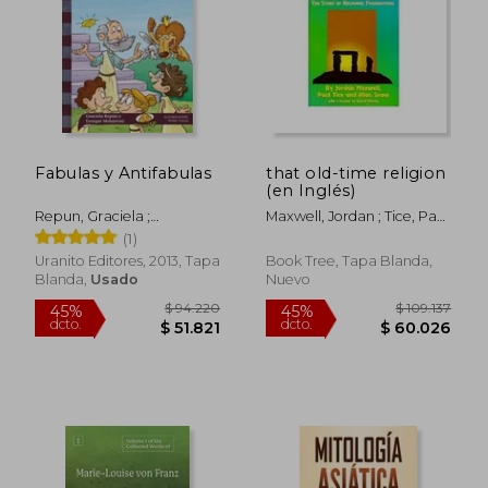
Fabulas y Antifabulas
that old-time religion
(en Inglés)
Repun, Graciela ;
Maxwell, Jordan ; Tice, Paul
Melantoni, Enrique ;
; Snow, Alan
(1)
Carzon, Walter
Uranito Editores, 2013, Tapa
Book Tree, Tapa Blanda,
Blanda,
Usado
Nuevo
$ 93.671
$ 194.7
45%
45%
dcto.
dcto.
$ 51.519
$ 107.0