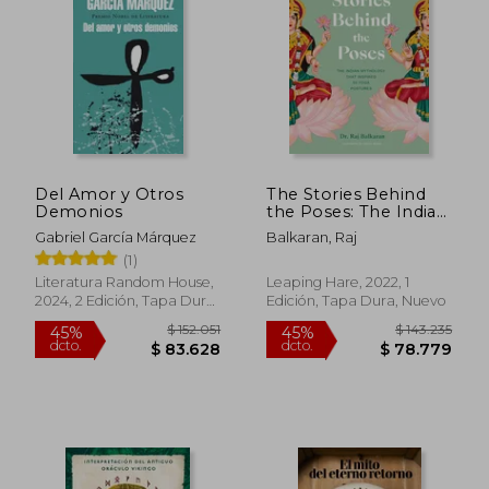
Del Amor y Otros
The Stories Behind
Demonios
the Poses: The Indian
Mythology That
Gabriel García Márquez
Balkaran, Raj
Inspired 50 Yoga
(1)
Postures (en Inglés)
$ 108.382
$ 161.
45%
45%
Literatura Random House,
Leaping Hare, 2022, 1
dcto.
dcto.
$ 59.610
$ 88.6
2024, 2 Edición, Tapa Dura,
Edición, Tapa Dura, Nuevo
Nuevo