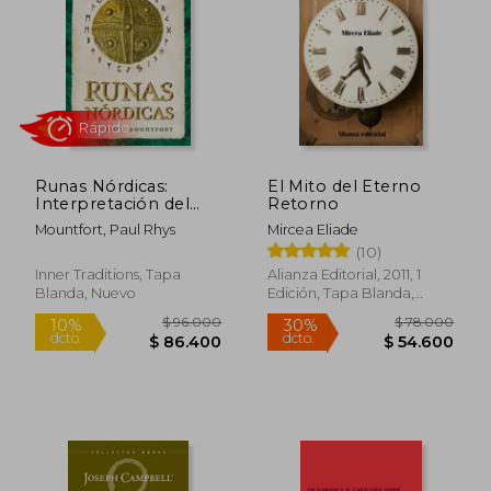
Runas Nórdicas:
El Mito del Eterno
Interpretación del
Retorno
Antiguo Oráculo
Mountfort, Paul Rhys
Mircea Eliade
Vikingo
(10)
Inner Traditions, Tapa
Alianza Editorial, 2011, 1
Blanda, Nuevo
Edición, Tapa Blanda,
$ 152.051
$ 143.2
Nuevo
45%
45%
dcto.
dcto.
$ 83.628
$ 78.7