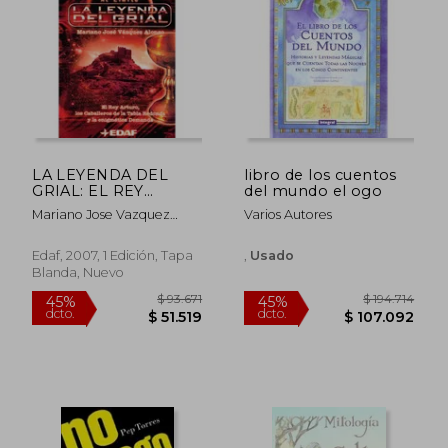
Rápido
LA LEYENDA DEL
libro de los cuentos
GRIAL: EL REY
del mundo el ogo
ARTURO, LOS
Mariano Jose Vazquez
Varios Autores
CABALLERO DE LA
Alonso
TABLA RE DONDA Y
$ 158.454
$ 128.1
45%
35%
LA ENIGMATICA
Edaf, 2007, 1 Edición, Tapa
,
Usado
dcto.
dcto.
$ 87.149
$ 83.3
DEMANDA
Blanda, Nuevo