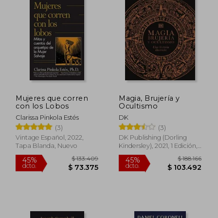
$ 79.900
$ 140.4
30%
45%
dcto.
dcto.
$ 55.930
$ 77.2
Mujeres que corren
Magia, Brujería y
con los Lobos
Ocultismo
Clarissa Pinkola Estés
DK
(3)
(3)
Vintage Español, 2022,
DK Publishing (Dorling
Tapa Blanda, Nuevo
Kindersley), 2021, 1 Edición,
Tapa Dura, Nuevo