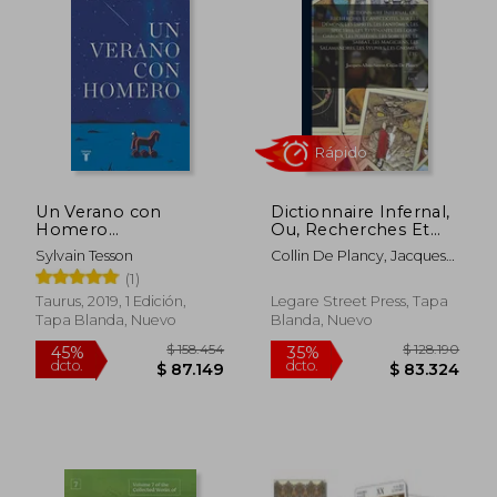
$ 171.204
$ 151.
45%
45%
dcto.
dcto.
$ 94.162
$ 83.0
Un Verano con
Dictionnaire Infernal,
Homero
Ou, Recherches Et
(Pensamiento)
Anecdotes, Sur Les
Sylvain Tesson
Collin De Plancy, Jacques
Démons, Les Esprits,
Albin Simon
(1)
Les Fantômes, Les
Spectres, Les
Taurus, 2019, 1 Edición,
Legare Street Press, Tapa
Revenants, Les Loup-
Tapa Blanda, Nuevo
Blanda, Nuevo
Garoux, Les Possé (en
Inglés)