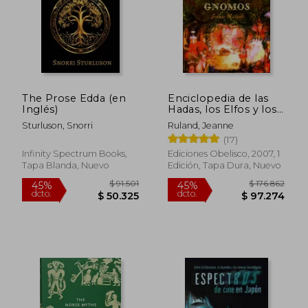
The Prose Edda (en
Enciclopedia de las
Inglés)
Hadas, los Elfos y los
Gnomos
Sturluson, Snorri
Ruland, Jeanne
(17)
Infinity Spectrum Books,
Ediciones Obelisco, 2007, 1
Tapa Blanda, Nuevo
Edición, Tapa Dura, Nuevo
$ 94.220
$ 109.1
45%
45%
dcto.
dcto.
$ 51.821
$ 60.0