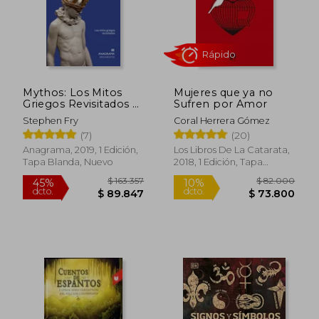
Mythos: Los Mitos
Mujeres que ya no
Griegos Revisitados =
Sufren por Amor
Mythos
Stephen Fry
Coral Herrera Gómez
Rápido
(7)
(20)
Anagrama, 2019, 1 Edición,
Los Libros De La Catarata,
Tapa Blanda, Nuevo
2018, 1 Edición, Tapa
Blanda, Nuevo
$ 163.357
$ 82.0
45%
10%
dcto.
dcto.
$ 89.847
$ 73.8