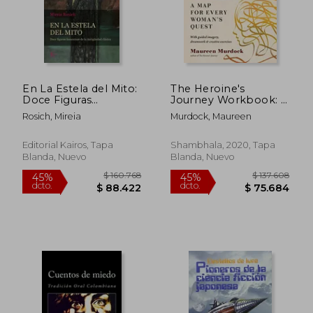
$ 289.787
$ 187.2
45%
45%
dcto.
dcto.
$ 159.383
$ 102.9
En La Estela del Mito:
The Heroine's
Doce Figuras
Journey Workbook: A
Femeninas de la
map for Every
Rosich, Mireia
Murdock, Maureen
Antigüedad Clásica
Woman's Quest (en
Inglés)
Editorial Kairos, Tapa
Shambhala, 2020, Tapa
Blanda, Nuevo
Blanda, Nuevo