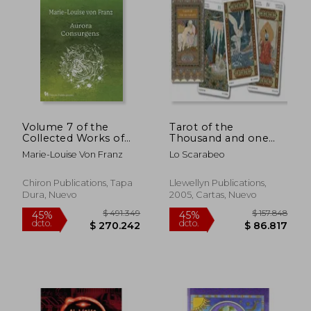
Volume 7 of the
Tarot of the
Collected Works of
Thousand and one
$ 158.772
$ 154.9
45%
45%
Marie-Louise von
Nights (en Inglés)
Marie-Louise Von Franz
Lo Scarabeo
dcto.
dcto.
$ 87.325
$ 85.2
Franz: Aurora
Consurgens (en
Inglés)
Chiron Publications, Tapa
Llewellyn Publications,
Dura, Nuevo
2005, Cartas, Nuevo