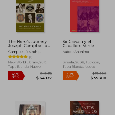
Rápido
The Hero's Journey:
Sir Gawain y el
Joseph Campbell on
Caballero Verde
his Life and Work
Campbell, Joseph ;
Autore Anonimo
(The Collected Works
Cousineau, Phil ; Brown,
(1)
of Joseph Campbell)
Stuart L.
(en Inglés)
New World Library, 2013,
Siruela, 2008, 1 Edición,
Tapa Blanda, Nuevo
Tapa Blanda, Nuevo
$ 96.000
$ 78.0
10%
30%
dcto.
dcto.
$ 86.400
$ 54.6