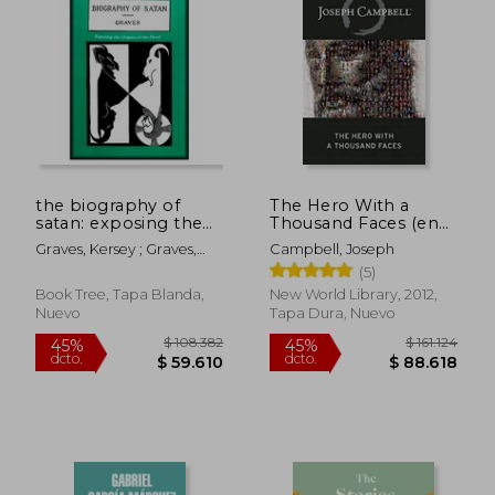
Rápido
the biography of
The Hero With a
satan: exposing the
Thousand Faces (en
$ 116.000
$ 65.0
40%
20%
origins of the devil
Inglés)
dcto.
dcto.
$ 69.600
$ 52.0
Graves, Kersey ; Graves,
Campbell, Joseph
(en Inglés)
Kersey ; Tice, Paul
(5)
Book Tree, Tapa Blanda,
New World Library, 2012,
Nuevo
Tapa Dura, Nuevo