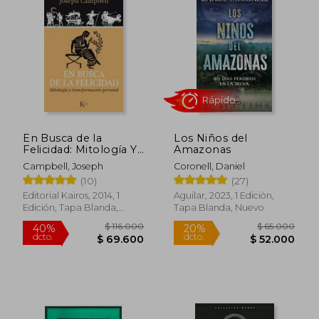
$ 133.409
$ 188.
45%
45%
dcto.
dcto.
$ 73.375
$ 103.4
En Busca de la
Los Niños del
Felicidad: Mitología Y
Amazonas
Transformación
Campbell, Joseph
Coronell, Daniel
Personal
(10)
(27)
Editorial Kairos, 2014, 1
Aguilar, 2023, 1 Edición,
Edición, Tapa Blanda,
Tapa Blanda, Nuevo
Nuevo