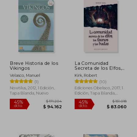
$ 219.819
$ 187.2
45%
45%
dcto.
dcto.
$ 120.900
$ 102.9
Breve Historia de los
La Comunidad
Vikingos
Secreta de los Elfos,
los Faunos y las
Velasco, Manuel
Kirk, Robert
Hadas
(1)
(10)
Nowtilus, 2012, 1 Edición,
Ediciones Obelisco, 2017, 1
Tapa Blanda, Nuevo
Edición, Tapa Blanda,
Nuevo