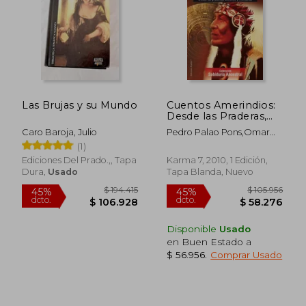
Las Brujas y su Mundo
Cuentos Amerindios:
Desde las Praderas,
Desiertos y Montanas
Caro Baroja, Julio
Pedro Palao Pons,Omar
Kurdi
(1)
Ediciones Del Prado.,, Tapa
Karma 7, 2010, 1 Edición,
Dura,
Usado
Tapa Blanda, Nuevo
Disponible
Usado
en Buen Estado a
$ 116.612
$ 79.0
45%
30%
$ 56.956
.
Comprar Usado
dcto.
dcto.
$ 64.137
$ 55.3