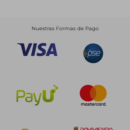
Nuestras Formas de Pago
$ 160.768
$ 137.6
45%
45%
dcto.
dcto.
$ 88.422
$ 75.6