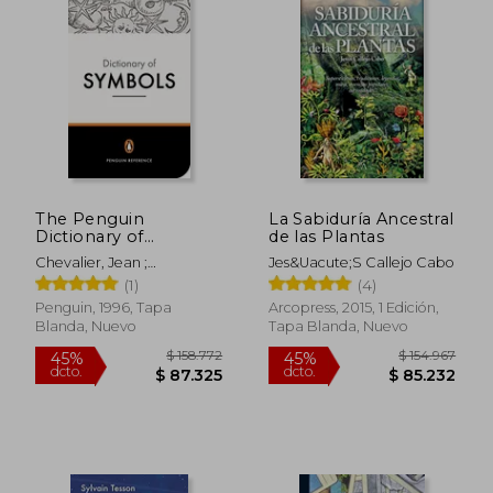
$ 249.391
$ 114.8
45%
45%
dcto.
dcto.
$ 137.165
$ 63.1
The Penguin
La Sabiduría Ancestral
Dictionary of
de las Plantas
Symbols (Penguin
Chevalier, Jean ;
Jes&Uacute;S Callejo Cabo
Dictionaries) (en
Gheerbrant, Alain ;
(1)
(4)
Inglés)
Buchanan-Brown, John
Penguin, 1996, Tapa
Arcopress, 2015, 1 Edición,
Blanda, Nuevo
Tapa Blanda, Nuevo