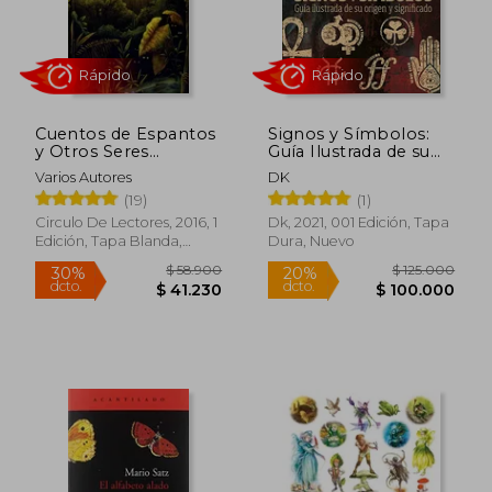
Cuentos de Espantos
Signos y Símbolos:
y Otros Seres
Guía Ilustrada de su
Fantásticos del
Origen y Significado
Varios Autores
DK
Folclor Colombiano
(Conocimiento)
(19)
(1)
Circulo De Lectores, 2016, 1
Dk, 2021, 001 Edición, Tapa
Edición, Tapa Blanda,
Dura, Nuevo
Rápido
Rápido
Nuevo
$ 58.900
$ 125.0
30%
20%
dcto.
dcto.
$ 41.230
$ 100.0