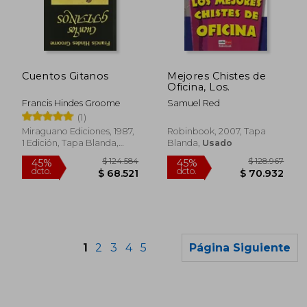
$ 156.672
$ 200.1
45%
45%
dcto.
dcto.
$ 86.170
$ 110.1
Cuentos Gitanos
Mejores Chistes de
Oficina, Los.
Francis Hindes Groome
Samuel Red
(1)
Miraguano Ediciones, 1987,
Robinbook, 2007, Tapa
1 Edición, Tapa Blanda,
Blanda,
Usado
Nuevo
1
2
3
4
5
Página Siguiente