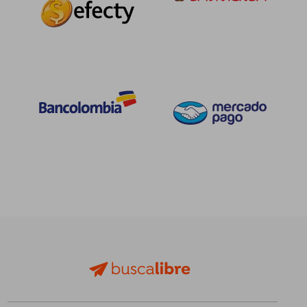
$ 104.182
$ 244.5
45%
45%
dcto.
dcto.
$ 57.300
$ 134.5