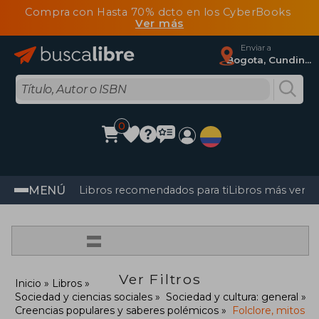
Compra con Hasta 70% dcto en los CyberBooks
Ver más
Enviar a
Bogota, Cundinamarca
0
MENÚ
Libros recomendados para ti
Libros más vendi
=
Ver Filtros
Inicio
Libros
Sociedad y ciencias sociales
Sociedad y cultura: general
Creencias populares y saberes polémicos
Folclore, mitos