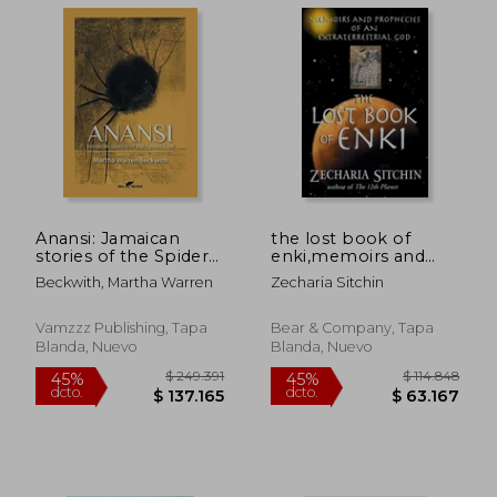
Anansi: Jamaican
the lost book of
stories of the Spider
enki,memoirs and
God (en Inglés)
prophecies of an
Beckwith, Martha Warren
Zecharia Sitchin
extraterrestrial god
(en Inglés)
Vamzzz Publishing, Tapa
Bear & Company, Tapa
Blanda, Nuevo
Blanda, Nuevo