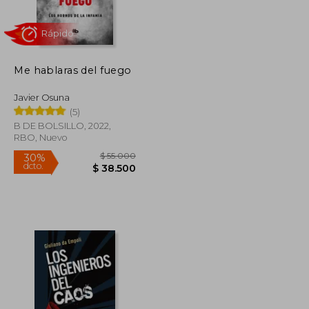
$ 89.900
$ 111.136
45%
dcto.
$ 62.930
$ 61.125
Me hablaras del fuego
Javier Osuna
(5)
B DE BOLSILLO, 2022,
RBO, Nuevo
Rápido