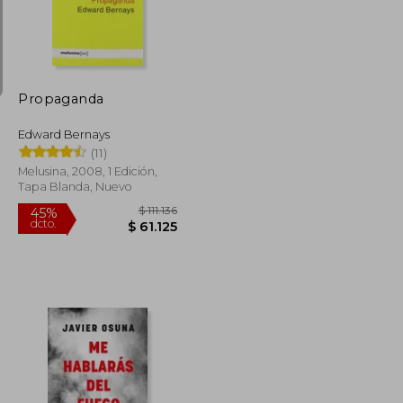
$ 69.000
$ 118.607
45%
dcto.
$ 55.200
$ 65.234
Propaganda
Edward Bernays
(11)
Melusina, 2008, 1 Edición,
Tapa Blanda, Nuevo