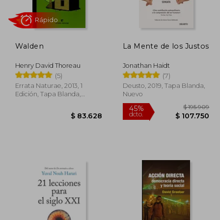
Walden
La Mente de los Justos
55.000
$ 29.900
20%
45%
dcto.
dcto.
9.500
$ 23.920
Henry David Thoreau
Jonathan Haidt
(5)
(7)
Errata Naturae, 2013, 1
Deusto, 2019, Tapa Blanda,
Edición, Tapa Blanda,
Nuevo
Nuevo
Rápido