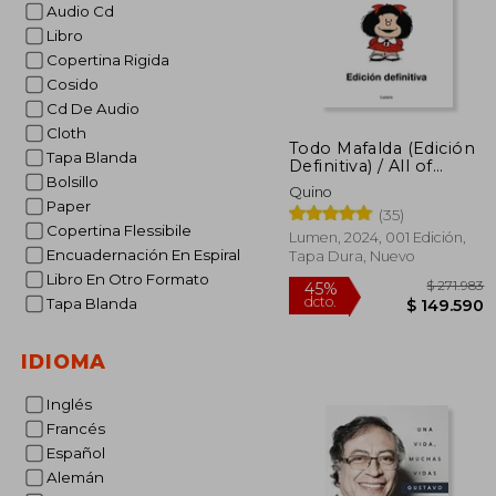
Audio Cd
Libro
Copertina Rigida
Cosido
Cd De Audio
Cloth
Todo Mafalda (Edición
Tapa Blanda
Definitiva) / All of
Bolsillo
Mafalda (Ultimate
Quino
Edition)
Paper
(35)
Copertina Flessibile
Lumen, 2024, 001 Edición,
Encuadernación En Espiral
Tapa Dura, Nuevo
Libro En Otro Formato
Tapa Blanda
IDIOMA
Inglés
$ 2
Francés
45%
dcto.
$ 14
Español
Alemán