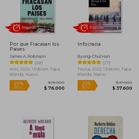
Por que Fracasan los
Infocracia
Rápido
Rápido
Paises
James A. Robinson
Byung-Chul Han
(28)
(27)
Ariel, 2020, 1 Edición, Tapa
Taurus, 2022, 1 Edición, Tapa
Blanda, Nuevo
Blanda, Nuevo
55.000
$ 95.000
20%
20%
dcto.
dcto.
8.500
$ 76.000