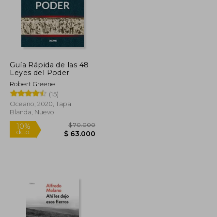
Guía Rápida de las 48
Leyes del Poder
Robert Greene
(15)
Oceano, 2020, Tapa
Blanda, Nuevo
$ 175.587
$ 70.000
10%
dcto.
$ 96.573
$ 63.000