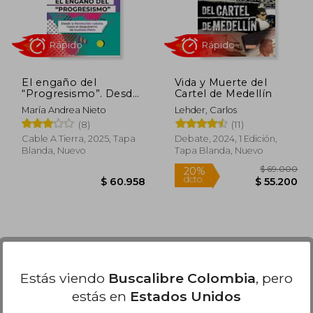
El engaño del
Vida y Muerte del
“Progresismo”. Desde
Cartel de Medellín
la Revolución cubana
María Andrea Nieto
Lehder, Carlos
hasta el desgobierno
(8)
(11)
de Gustavo Petro
Cable A Tierra, 2025, Tapa
Debate, 2024, 1 Edición,
Blanda, Nuevo
Tapa Blanda, Nuevo
Rápido
Rápido
Estás viendo
Buscalibre Colombia
, pero
estás en
Estados Unidos