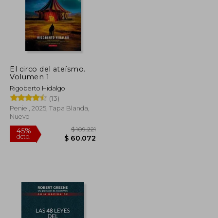
El circo del ateísmo.
Volumen 1
Rigoberto Hidalgo
(13)
Peniel, 2025, Tapa Blanda,
Nuevo
$ 47.000
$ 109.221
45%
dcto.
$ 37.600
$ 60.072