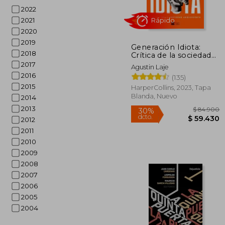
2022
2021
2020
2019
Generación Idiota:
$ 
10%
2018
Crítica de la sociedad
dcto.
$ 4
adolescente
2017
Agustin Laje
2016
(135)
2015
HarperCollins, 2023, Tapa
Blanda, Nuevo
2014
2013
2012
2011
2010
2009
2008
2007
2006
2005
Rápido
2004