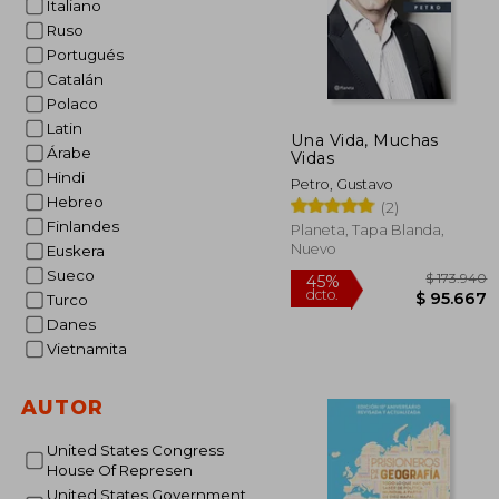
Italiano
Ruso
Portugués
Catalán
Polaco
Latin
Una Vida, Muchas
Árabe
Vidas
Hindi
Petro, Gustavo
Hebreo
(2)
Finlandes
Planeta, Tapa Blanda,
Nuevo
Euskera
Sueco
Turco
Danes
Vietnamita
AUTOR
United States Congress
House Of Represen
$ 1
45%
dcto.
United States Government
$ 9