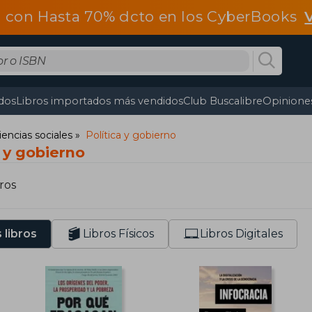
 con Hasta 70% dcto en los CyberBooks
dos
Libros importados más vendidos
Club Buscalibre
Opiniones
iencias sociales
Política y gobierno
a y gobierno
ros
 libros
Libros Físicos
Libros Digitales