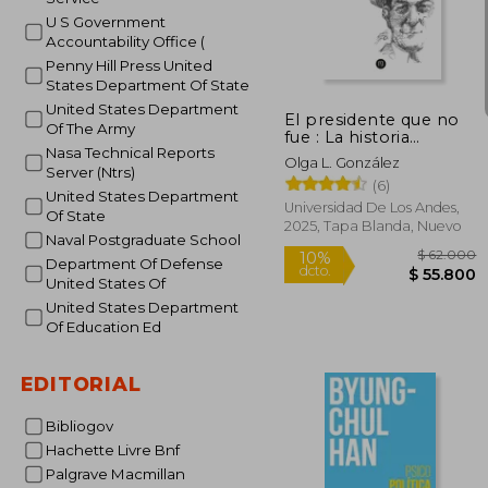
$ 
U S Government
45%
dcto.
$ 10
Accountability Office (
Penny Hill Press United
States Department Of State
United States Department
El presidente que no
Of The Army
fue : La historia
Nasa Technical Reports
silenciada de Gabriel
Olga L. González
Turbay
Server (Ntrs)
(6)
United States Department
Universidad De Los Andes,
Of State
2025, Tapa Blanda, Nuevo
Naval Postgraduate School
Department Of Defense
United States Of
United States Department
Of Education Ed
EDITORIAL
Bibliogov
Hachette Livre Bnf
Palgrave Macmillan