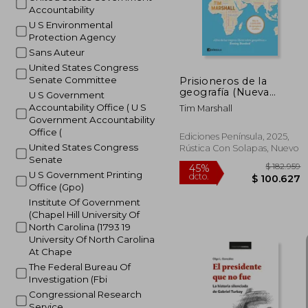
Accountability
U S Environmental
Protection Agency
Sans Auteur
United States Congress
Senate Committee
Prisioneros de la
geografía (Nueva
U S Government
edición revisada y
Accountability Office ( U S
Tim Marshall
ampliada)
Government Accountability
Office (
Ediciones Península, 2025,
United States Congress
Rústica Con Solapas, Nuevo
Senate
U S Government Printing
Office (Gpo)
Institute Of Government
(Chapel Hill University Of
North Carolina (1793 19
University Of North Carolina
At Chape
The Federal Bureau Of
Investigation (Fbi
Congressional Research
Service