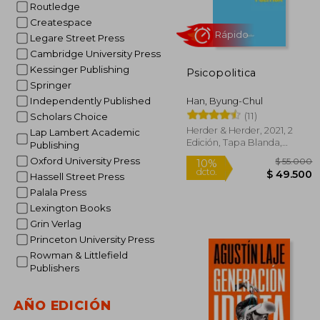
Routledge
Createspace
Legare Street Press
$ 
10%
Cambridge University Press
dcto.
$ 5
Kessinger Publishing
Psicopolitica
Springer
Independently Published
Han, Byung-Chul
(11)
Scholars Choice
Herder & Herder, 2021, 2
Lap Lambert Academic
Edición, Tapa Blanda,
Publishing
Nuevo
Oxford University Press
Hassell Street Press
Palala Press
Lexington Books
Grin Verlag
Princeton University Press
Rápido
Rowman & Littlefield
Publishers
AÑO EDICIÓN