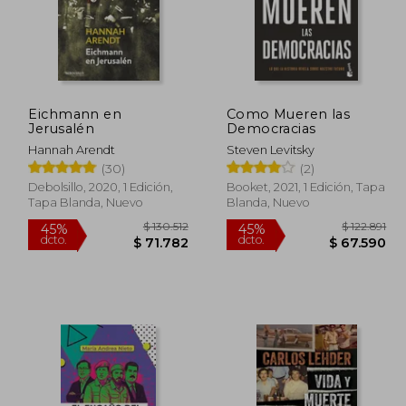
Eichmann en
Como Mueren las
Jerusalén
Democracias
Hannah Arendt
Steven Levitsky
(30)
(2)
Debolsillo, 2020, 1 Edición,
Booket, 2021, 1 Edición, Tapa
Tapa Blanda, Nuevo
Blanda, Nuevo
73.940
$ 130.512
45%
45%
dcto.
dcto.
5.667
$ 71.782