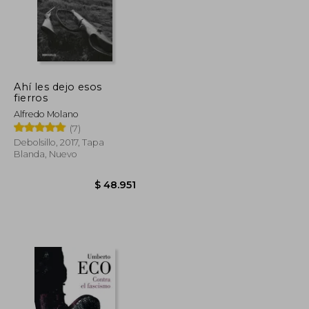
Ahí les dejo esos
fierros
Alfredo Molano
(7)
Debolsillo, 2017, Tapa
Blanda, Nuevo
$ 122.891
$ 67.590
$ 48.951