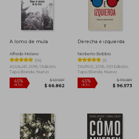
A lomo de mula
Derecha e izquierda
Alfredo Molano
Norberto Bobbio
(16)
(1)
AGUILAR, 2016, 1 Edición,
TAURUS, 2016, 001 Edición,
Tapa Blanda, Nuevo
Tapa Blanda, Nuevo
71.983
$ 121.567
45%
45%
dcto.
dcto.
9.590
$ 66.862