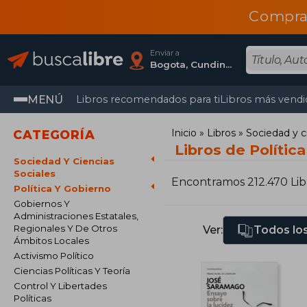
Compra
Enviar a
Bogota, Cundinamarca
MENÚ
Libros recomendados para ti
Libros más vendi
Inicio
Libros
Sociedad y c
CATEGORÍA
Libros de Polític
Sociedad Y Ciencias
Sociales
Encontramos 212.470 Lib
Política Y Gobierno
Gobiernos Y
Administraciones Estatales,
Regionales Y De Otros
Ver:
Todos los
Ámbitos Locales
Activismo Político
Ciencias Políticas Y Teoría
Control Y Libertades
Políticas