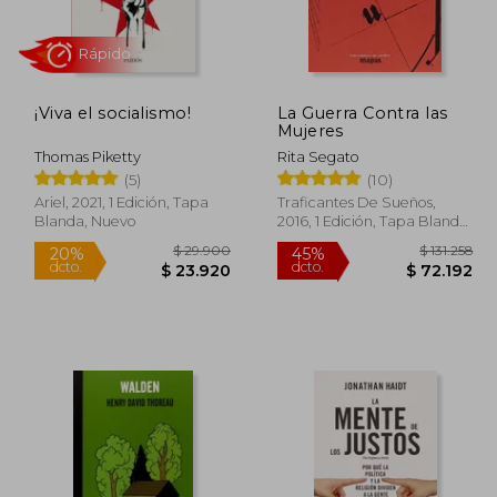
62.000
$ 112.186
45%
30%
dcto.
dcto.
5.800
$ 61.702
¡Viva el socialismo!
La Guerra Contra las
Mujeres
Thomas Piketty
Rita Segato
(5)
(10)
Ariel, 2021, 1 Edición, Tapa
Traficantes De Sueños,
Blanda, Nuevo
2016, 1 Edición, Tapa Blanda,
Nuevo
Rápido