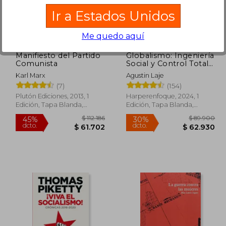
182.959
20%
Ir a Estados Unidos
dcto.
0.627
$ 60.958
Me quedo aquí
Manifiesto del Partido
Globalismo: Ingeniería
Comunista
Social y Control Total
en el Siglo XXI
Karl Marx
Agustin Laje
(7)
(154)
Plutón Ediciones, 2013, 1
Harperenfoque, 2024, 1
Edición, Tapa Blanda,
Edición, Tapa Blanda,
Nuevo
Nuevo
Rápido