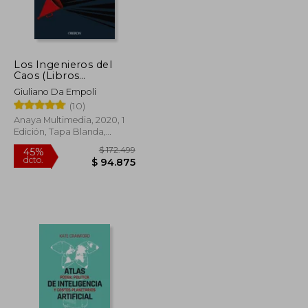
Los Ingenieros del
$ 131.258
$ 55.000
30%
Caos (Libros
dcto.
$ 72.192
$ 38.500
Singulares)
Giuliano Da Empoli
(10)
Anaya Multimedia, 2020, 1
Edición, Tapa Blanda,
Nuevo