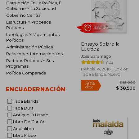
Corrupción En La Política, El
Gobierno Y La Sociedad
Gobierno Central
Estructura Y Procesos
Políticos
Ideologías Y Movimientos
Políticos
Ensayo Sobre la
Rápido
Administración Pública
Lucidez
Relaciones Internacionales
José Saramago
Partidos Políticos Y Sus
(14)
Programas
Debolsillo, 2016, 1 Edición,
Política Comparada
Tapa Blanda, Nuevo
ENCUADERNACIÓN
Tapa Blanda
$ 
30%
Tapa Dura
dcto.
$ 3
Antiguo O Usado
Libro De Cartón
Audiolibro
Libro Físico